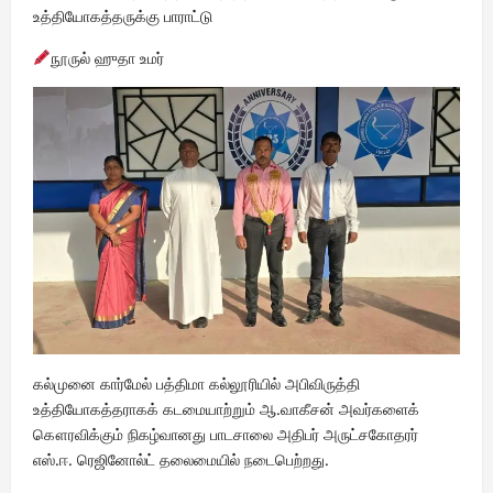
உத்தியோகத்தருக்கு பாராட்டு
நூருல் ஹுதா உமர்
கல்முனை கார்மேல் பத்திமா கல்லூரியில் அபிவிருத்தி
உத்தியோகத்தராகக் கடமையாற்றும் ஆ.வாகீசன் அவர்களைக்
கௌரவிக்கும் நிகழ்வானது பாடசாலை அதிபர் அருட்சகோதரர்
எஸ்.ஈ. ரெஜினோல்ட் தலைமையில் நடைபெற்றது.