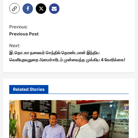
P
Previous:
o
Previous Post
s
Next:
t
இ.தொ.கா தலைவர் செந்தில் தொண்டமான் இந்திய
வெளியுறவுதுறை அமைச்சரிடம் முன்வைத்த முக்கிய 4 கோரிக்கை!
n
a
v
i
Related Stories
g
a
t
i
o