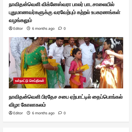
நாவிதன்வெளி விக்னேஸ்வரா பாலர் பாடசாலையில்
புதுமாணவர்களுக்கு வரவேற்பும் கற்றல் உபகரணங்கள்
வழங்கலும்
Editor
6 months ago
0
உள்நாட்டு செய்திகள்
நாவிதன்வெளி பிரதேச சபை ஏற்பாட்டில் தைப்பொங்கல்
விழா கோலாகலம்
Editor
6 months ago
0