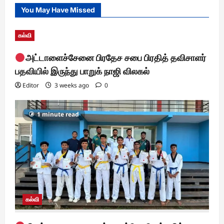
You May Have Missed
கல்வி
அட்டாளைச்சேனை பிரதேச சபை பிரதித் தவிசாளர்
பதவியில் இருந்து பாறுக் நாஜி விலகல்
Editor
3 weeks ago
0
1 minute read
கல்வி