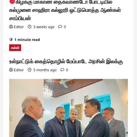
கிழக்கு மாகாண தைக்வாண்டோ போட்டியில்
கல்முனை சாஹிரா கல்லூரி ஒட்டுமொத்த ஆண்கள்
சாம்பியன்
Editor
3 weeks ago
0
1 minute read
கல்வி
உள்நாட்டுக் கைத்தொழில் மேம்பாடே அரசின் இலக்கு
Editor
5 months ago
0