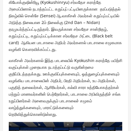
கியோக்குஷின்ரியூ (Kyokushinryu) சர்வதேச கராத்தே
அமைப்பினால் நடாத்தப்பட்ட கறுப்புப் பட்டியினருக்கான தரப்படுத்தல்
நிகழ்வில் சென்சே (Sensei) ஆ.வாகீசன் அவர்கள் கறுப்புப்பட்டியில்
அடுத்த நிலையான 2ம் நிலைக்கு (2nd Dan – Nidan)
தரமுயர்த்தப்பட்டிருந்தார். இவருக்கான சர்வதேச சான்றிதழ்,
கறுப்புப்பட்டி, கறுப்புப்பட்டிக்கான சர்வதேச அட்டை (Black belt
card) ஆகியன பாடசாலை அதிபர் அவர்களால் பாடசாலை சமூகமாக
வழங்கி கௌரவிக்கப்பட்டது.
வாகீசன் அவர்களால் இந்த பாடலையில் Kyokushin கராத்தே பயிற்சி
வகுப்புக்கள் முறையாக நடாத்தப்பட்டு வருகின்றமை
குறிப்பிடத்ததக்கது. ஊக்குவிப்புக்களையும், ஒத்துழைப்புக்களையும்
வழங்கிய பாடசாலையின் அதிபர், பிரதி அதிபர்கள், உப அதிபர்கள்,
பகுதித் தலைவர்கள், ஆசிரியர்கள், கல்வி சாரா உத்தியோகத்தர்கள்
மற்றும் மாணவர்களின் பெற்றோர்கள், பாடசாலை அபிவிருத்திச் சங்க
உறுப்பினர்கள் அனைவருக்கும் பாடசாலைச் சமூகம்
வாழ்த்துக்களையும், பாராட்டுக்களையும்
தெரிவித்துக்கொண்டுள்ளது.