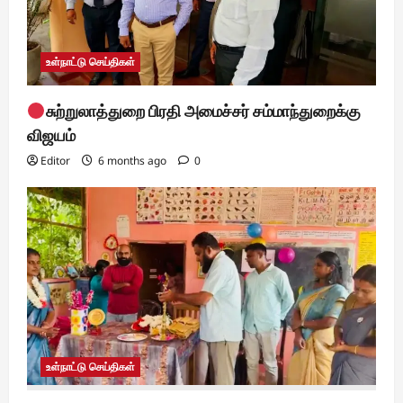
n
உள்நாட்டு செய்திகள்
சுற்றுலாத்துறை பிரதி அமைச்சர் சம்மாந்துறைக்கு
விஜயம்
Editor
6 months ago
0
உள்நாட்டு செய்திகள்