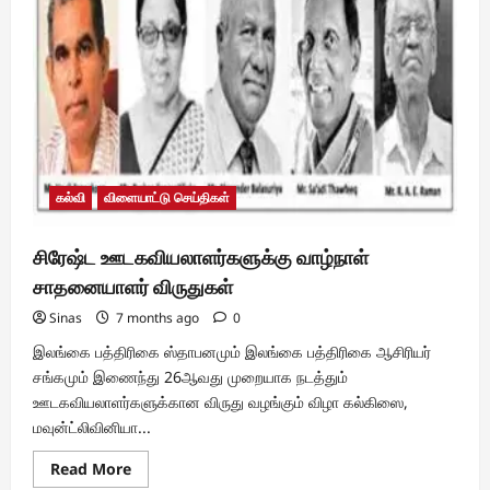
புதிய
நிர்வாகம்
பொறுப்பேற்பு
கல்வி
விளையாட்டு செய்திகள்
சிரேஷ்ட ஊடகவியலாளர்களுக்கு வாழ்நாள்
சாதனையாளர் விருதுகள்
Sinas
7 months ago
0
இலங்கை பத்திரிகை ஸ்தாபனமும் இலங்கை பத்திரிகை ஆசிரியர்
சங்கமும் இணைந்து 26ஆவது முறையாக நடத்தும்
ஊடகவியலாளர்களுக்கான விருது வழங்கும் விழா கல்கிஸை,
மவுன்ட்லிவினியா...
Read
Read More
more