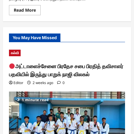
Read
Read More
more
about
சம்மாந்துறை
RANGERS
அணியின்
You May Have Missed
உத்தியோகபூர்வ
ஆடை
அறிமுக
விழா
கல்வி
அட்டாளைச்சேனை பிரதேச சபை பிரதித் தவிசாளர்
பதவியில் இருந்து பாறுக் நாஜி விலகல்
Editor
2 weeks ago
0
1 minute read