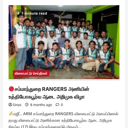
about
சிரேஷ்ட
ஊடகவியலாளர்களுக்கு
1 minute read
வாழ்நாள்
சாதனையாளர்
விருதுகள்
விளையாட்டு செய்திகள்
சம்மாந்துறை RANGERS அணியின்
உத்தியோகபூர்வ ஆடை அறிமுக விழா
Sinas
8 months ago
0
மஜீட். ARM சம்மாந்துறை RANGERS விளையாட்டு அமைப்பினால்
தமது விளையாட்டு அணிக்கான உத்தியோகபூர்வ ஆடை அறிமுக
நிகழ்வு (17) இரவு சம்மாந்துறையில் மிகவும்...