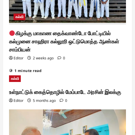
கல்வி
கிழக்கு மாகாண தைக்வாண்டோ போட்டியில்
கல்முனை சாஹிரா கல்லூரி ஒட்டுமொத்த ஆண்கள்
சாம்பியன்
Editor
2 weeks ago
0
1 minute read
கல்வி
உள்நாட்டுக் கைத்தொழில் மேம்பாடே அரசின் இலக்கு
Editor
5 months ago
0