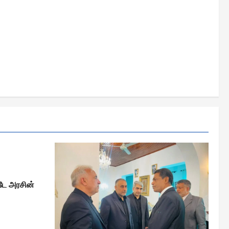
ாடே அரசின்