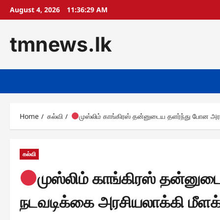
Skip
August 4, 2026
11:36:30 AM
to
content
tmnews.lk
Home
கல்வி
முஸ்லிம் காங்கிரஸ் தன்னுடைய தளர்ந்து போன அ
கல்வி
முஸ்லிம் காங்கிரஸ் தன்னு
நடவடிக்கை அரசியலாக்கி மீளக