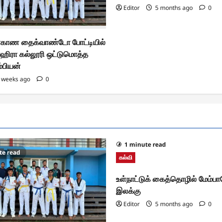
Editor
5 months ago
0
மாகாண தைக்வாண்டோ போட்டியில்
ஹிரா கல்லூரி ஒட்டுமொத்த
்பியன்
 weeks ago
0
1 minute read
te read
கல்வி
உள்நாட்டுக் கைத்தொழில் மேம்ப
இலக்கு
Editor
5 months ago
0