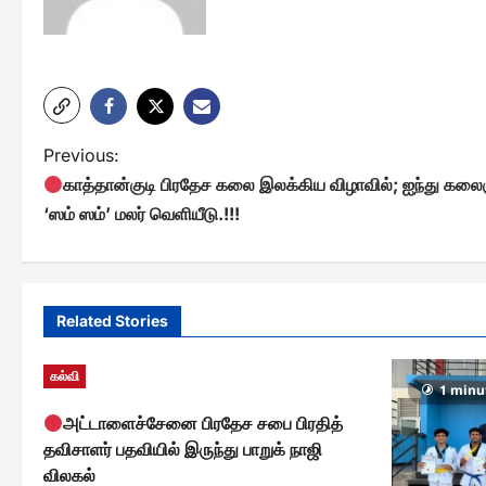
P
Previous:
காத்தான்குடி பிரதேச கலை இலக்கிய விழாவில்; ஐந்து கலை
o
‘ஸம் ஸம்’ மலர் வெளியீடு.!!!
s
t
n
Related Stories
a
கல்வி
v
1 minu
அட்டாளைச்சேனை பிரதேச சபை பிரதித்
i
தவிசாளர் பதவியில் இருந்து பாறுக் நாஜி
g
விலகல்