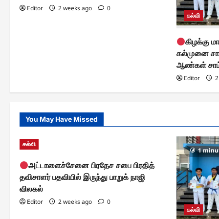
a
Editor
2 weeks ago
0
கல்வி
t
கிழக்கு 
i
கல்முனை சா
o
ஆண்கள் சாம
Editor
2
n
You May Have Missed
கல்வி
1 minu
அட்டாளைச்சேனை பிரதேச சபை பிரதித்
தவிசாளர் பதவியில் இருந்து பாறுக் நாஜி
விலகல்
Editor
2 weeks ago
0
கல்வி