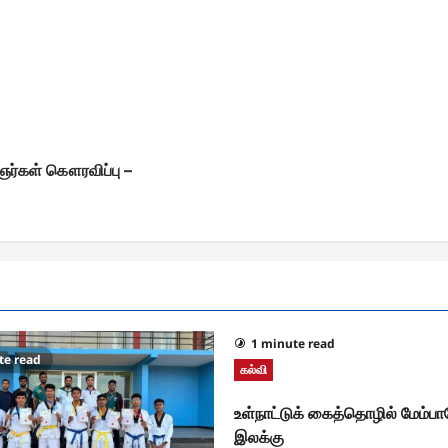
ஞர்கள் கௌரவிப்பு –
1 minute read
te read
கல்வி
உள்நாட்டுக் கைத்தொழில் மேம்ப
இலக்கு