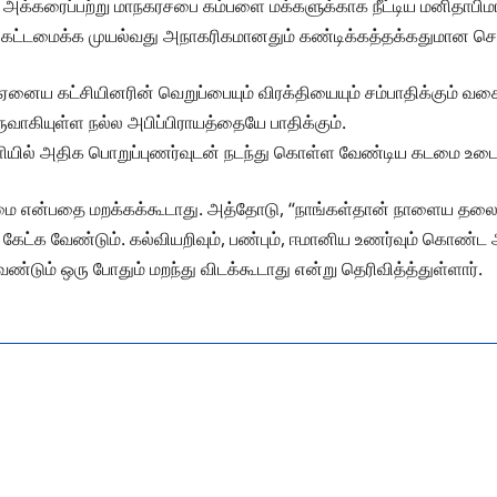
; அக்கரைப்பற்று மாநகரசபை கம்பளை மக்களுக்காக நீட்டிய மனிதாபிம
் கட்டமைக்க முயல்வது அநாகரிகமானதும் கண்டிக்கத்தக்கதுமான செ
ய கட்சியினரின் வெறுப்பையும் விரக்தியையும் சம்பாதிக்கும் வகையி
வாகியுள்ள நல்ல அபிப்பிராயத்தையே பாதிக்கும்.
ெளியில் அதிக பொறுப்புணர்வுடன் நடந்து கொள்ள வேண்டிய கடமை உடை
ை என்பதை மறக்கக்கூடாது. அத்தோடு, “நாங்கள்தான் நாளைய தலைவர்
க வேண்டும். கல்வியறிவும், பண்பும், ஈமானிய உணர்வும் கொண்ட அக
ும் ஒரு போதும் மறந்து விடக்கூடாது என்று தெரிவித்த்துள்ளார்.