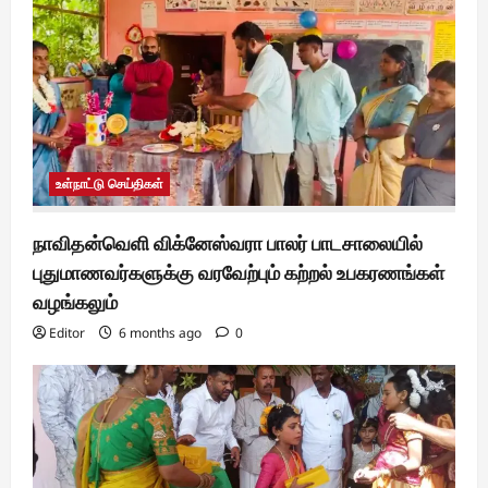
உள்நாட்டு செய்திகள்
நாவிதன்வெளி விக்னேஸ்வரா பாலர் பாடசாலையில்
புதுமாணவர்களுக்கு வரவேற்பும் கற்றல் உபகரணங்கள்
வழங்கலும்
Editor
6 months ago
0