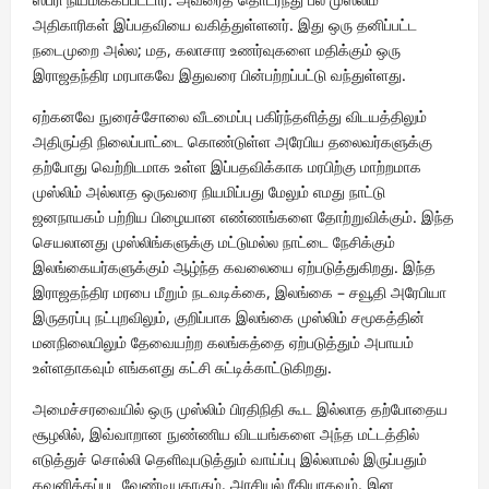
அதிகாரிகள் இப்பதவியை வகித்துள்ளனர். இது ஒரு தனிப்பட்ட
நடைமுறை அல்ல; மத, கலாசார உணர்வுகளை மதிக்கும் ஒரு
இராஜதந்திர மரபாகவே இதுவரை பின்பற்றப்பட்டு வந்துள்ளது.
ஏற்கனவே நுரைச்சோலை வீடமைப்பு பகிர்ந்தளித்து விடயத்திலும்
அதிருப்தி நிலைப்பாட்டை கொண்டுள்ள அரேபிய தலைவர்களுக்கு
தற்போது வெற்றிடமாக உள்ள இப்பதவிக்காக மரபிற்கு மாற்றமாக
முஸ்லிம் அல்லாத ஒருவரை நியமிப்பது மேலும் எமது நாட்டு
ஜனநாயகம் பற்றிய பிழையான எண்ணங்களை தோற்றுவிக்கும். இந்த
செயலானது முஸ்லிங்களுக்கு மட்டுமல்ல நாட்டை நேசிக்கும்
இலங்கையர்களுக்கும் ஆழ்ந்த கவலையை ஏற்படுத்துகிறது. இந்த
இராஜதந்திர மரபை மீறும் நடவடிக்கை, இலங்கை – சவூதி அரேபியா
இருதரப்பு நட்புறவிலும், குறிப்பாக இலங்கை முஸ்லிம் சமூகத்தின்
மனநிலையிலும் தேவையற்ற கலங்கத்தை ஏற்படுத்தும் அபாயம்
உள்ளதாகவும் எங்களது கட்சி சுட்டிக்காட்டுகிறது.
அமைச்சரவையில் ஒரு முஸ்லிம் பிரதிநிதி கூட இல்லாத தற்போதைய
சூழலில், இவ்வாறான நுண்ணிய விடயங்களை அந்த மட்டத்தில்
எடுத்துச் சொல்லி தெளிவுபடுத்தும் வாய்ப்பு இல்லாமல் இருப்பதும்
கவனிக்கப்பட வேண்டியதாகும். அரசியல் ரீதியாகவும், இன