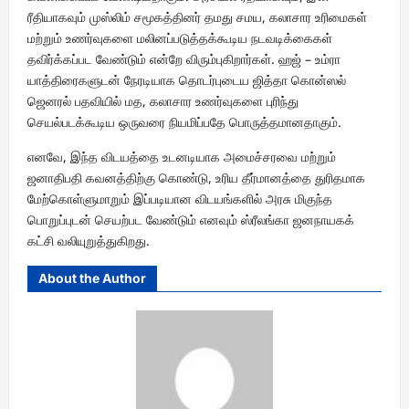
ரீதியாகவும் முஸ்லிம் சமூகத்தினர் தமது சமய, கலாசார உரிமைகள்
மற்றும் உணர்வுகளை மலினப்படுத்தக்கூடிய நடவடிக்கைகள்
தவிர்க்கப்பட வேண்டும் என்றே விரும்புகிறார்கள். ஹஜ் – உம்ரா
யாத்திரைகளுடன் நேரடியாக தொடர்புடைய ஜித்தா கொன்ஸல்
ஜெனரல் பதவியில் மத, கலாசார உணர்வுகளை புரிந்து
செயல்படக்கூடிய ஒருவரை நியமிப்பதே பொருத்தமானதாகும்.
எனவே, இந்த விடயத்தை உடனடியாக அமைச்சரவை மற்றும்
ஜனாதிபதி கவனத்திற்கு கொண்டு, உரிய தீர்மானத்தை துரிதமாக
மேற்கொள்ளுமாறும் இப்படியான விடயங்களில் அரசு மிகுந்த
பொறுப்புடன் செயற்பட வேண்டும் எனவும் ஸ்ரீலங்கா ஜனநாயகக்
கட்சி வலியுறுத்துகிறது.
About the Author