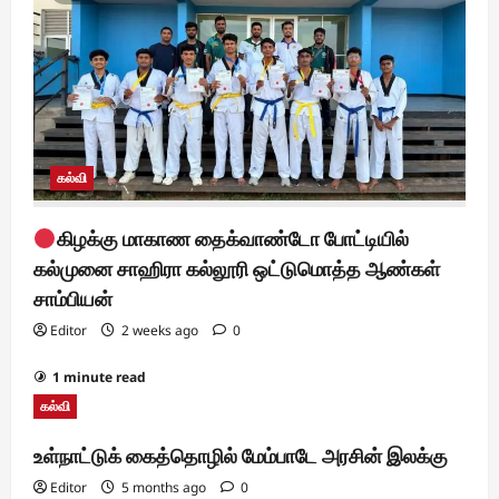
கல்வி
கிழக்கு மாகாண தைக்வாண்டோ போட்டியில்
கல்முனை சாஹிரா கல்லூரி ஒட்டுமொத்த ஆண்கள்
சாம்பியன்
Editor
2 weeks ago
0
1 minute read
கல்வி
உள்நாட்டுக் கைத்தொழில் மேம்பாடே அரசின் இலக்கு
Editor
5 months ago
0