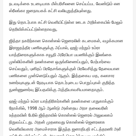
நடவடிக்கை உடனடியாக மீள்பரிசீலனை செய்யப்பட வேண்டும் என
ஸ்ரீலங்கா ஜனநாயகக் கட்சி வலியுறுத்தியுள்ளது.
இது தொடர்பாக கட்சி வெளியிட்டுள்ள ஊடக அறிக்கையில் மேலும்
தெரிவிக்கப்பட்டுள்ளதாவது,
ஜித்தா நகரிற்கான கொன்ஸல் ஜெனரலின் கடமைகள், வழக்கமான
இராஜதந்திர பணிகளுக்கு அப்பால், ஹஜ் மற்றும் உம்ரா
யாத்திரைகளுக்காக சவூதி அரேபியா பயணிக்கும் இலங்கை
முஸ்லிம்களின் நலன்களை ஒருங்கிணைப்பதும், மேற்பார்வை
செய்வதும், புனிதப் பிரதேசங்களுக்குள் பிரவேசித்து தேவையான
பணிகளை முன்னெடுப்பதும் ஆகும். இத்தகைய மத, கலாசார
உணர்வுகளுடன் நேரடியாக தொடர்புடைய பொறுப்புகள் குறித்த
நுண்ணுணர்வு இப்பதவிக்கு அத்தியாவசியமானதாகும்.
ஹஜ் மற்றும் உம்ரா யாத்திரிகர்களின் நலன்களை பாதுகாக்கும்
நோக்கில், 1998 ஆம் ஆண்டு அன்றைய அரச தலைவரின்
உத்தரவின் பேரில் ஜித்தாவில் கொன்ஸல் ஜெனரல் அலுவலகம்
நிறுவப்பட்டது. அதன் முதலாவது கொன்ஸல் ஜெனரலாக
வெளிவிவகார அமைச்சராக இருந்த ஜனாதிபதி சட்டத்தரணி அலீ
ஸப்ரி நியமிக்கப்பட்டார். அவரைத் தொடர்ந்து பல முஸ்லிம்