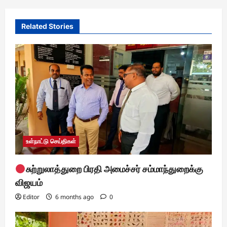
i
Related Stories
g
a
t
i
o
n
உள்நாட்டு செய்திகள்
சுற்றுலாத்துறை பிரதி அமைச்சர் சம்மாந்துறைக்கு
விஜயம்
Editor
6 months ago
0