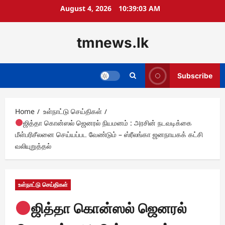
Skip
August 4, 2026
10:39:04 AM
to
content
tmnews.lk
Subscribe
Home
உள்நாட்டு செய்திகள்
ஜித்தா கொன்ஸல் ஜெனரல் நியமனம் : அரசின் நடவடிக்கை
மீள்பரிசீலனை செய்யப்பட வேண்டும் – ஸ்ரீலங்கா ஜனநாயகக் கட்சி
வலியுறுத்தல்
உள்நாட்டு செய்திகள்
ஜித்தா கொன்ஸல் ஜெனரல்