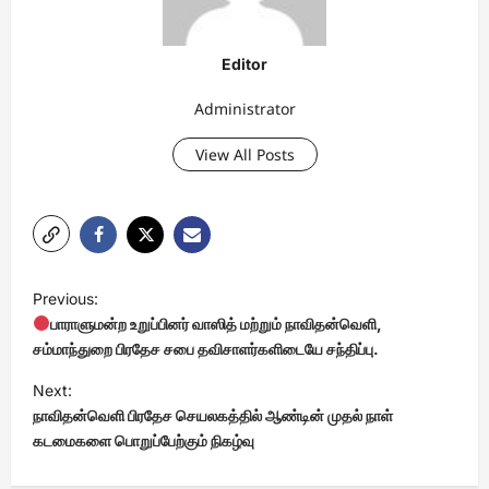
Editor
Administrator
View All Posts
P
Previous:
o
பாராளுமன்ற உறுப்பினர் வாஸித் மற்றும் நாவிதன்வெளி,
s
சம்மாந்துறை பிரதேச சபை தவிசாளர்களிடையே சந்திப்பு.
t
Next:
நாவிதன்வெளி பிரதேச செயலகத்தில் ஆண்டின் முதல் நாள்
n
கடமைகளை பொறுப்பேற்கும் நிகழ்வு
a
v