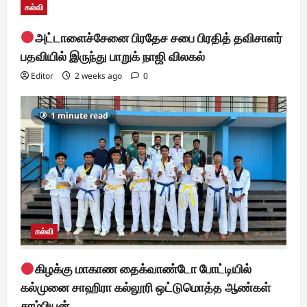
கல்வி
அட்டாளைச்சேனை பிரதேச சபை பிரதித் தவிசாளர்
பதவியில் இருந்து பாறுக் நாஜி விலகல்
Editor
2 weeks ago
0
1 minute read
கல்வி
கிழக்கு மாகாண தைக்வாண்டோ போட்டியில்
கல்முனை சாஹிரா கல்லூரி ஒட்டுமொத்த ஆண்கள்
சாம்பியன்