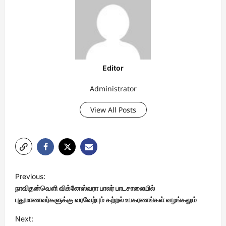
Editor
Administrator
View All Posts
P
Previous:
o
நாவிதன்வெளி விக்னேஸ்வரா பாலர் பாடசாலையில்
s
புதுமாணவர்களுக்கு வரவேற்பும் கற்றல் உபகரணங்கள் வழங்கலும்
t
Next: