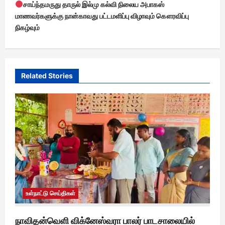
சாய்ந்தமருது தாருல் இல்மு கல்வி நிலைய அபாகஸ்
n
மாணவர்களுக்கு நான்காவது பட்டமளிப்பு விழாவும் கௌரவிப்பு
a
நிகழ்வும்
v
i
g
Related Stories
a
t
i
o
n
உள்நாட்டு செய்திகள்
நாவிதன்வெளி விக்னேஸ்வரா பாலர் பாடசாலையில்