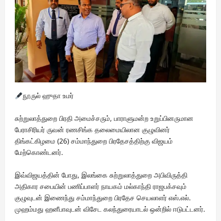
நூருல் ஹுதா உமர்
சுற்றுலாத்துறை பிரதி அமைச்சரும், பாராளுமன்ற உறுப்பினருமான
பேராசிரியர் ருவன் ரணசிங்க தலைமையிலான குழுவினர்
திங்கட்கிழமை (26) சம்மாந்துறை பிரதேசத்திற்கு விஜயம்
மேற்கொண்டனர்.
இவ்விஜயத்தின் போது, இலங்கை சுற்றுலாத்துறை அபிவிருத்தி
அதிகார சபையின் பணிப்பாளர் நாயகம் மல்காந்தி ராஜபக்சவும்
குழுவுடன் இணைந்து சம்மாந்துறை பிரதேச செயலாளர் எஸ்.எல்.
முஹம்மது ஹனீபாவுடன் விசேட கலந்துரையாடல் ஒன்றில் ஈடுபட்டனர்.