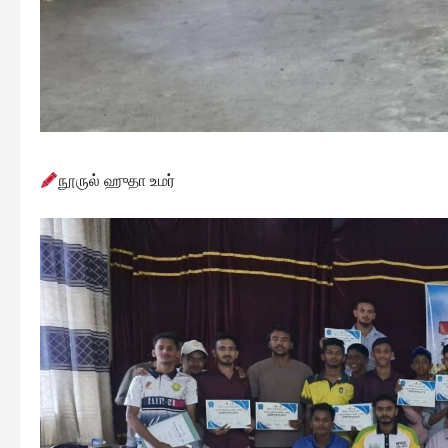
நூருல் ஹுதா உமர்