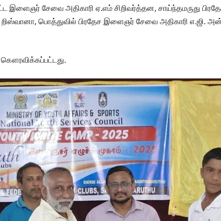
வட்ட இளைஞர் சேவை அதிகாரி ஏ.எம் சிறிவர்த்தன, சாய்ந்தமருது பிர
எல். றிஸ்வானா, பொத்துவில் பிரதேச இளைஞர் சேவை அதிகாரி எ.ஜி. அ
ி கௌரவிக்கப்பட்டது.