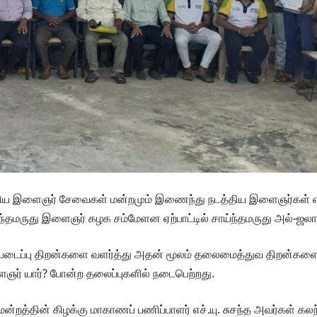
சிய இளைஞர் சேவைகள் மன்றமும் இணைந்து நடத்திய இளைஞர்கள் எழுச
தமருது இளைஞர் கழக சம்மேளன ஏற்பாட்டில் சாய்ந்தமருது அல்-ஜலால்
 படைப்பு திறன்களை வளர்த்து அதன் மூலம் தலைமைத்துவ திறன்களை 
ஞர் யார்? போன்ற தலைப்புகளில் நடைபெற்றது.
ன்றத்தின் கிழக்கு மாகாணப் பணிப்பாளர் எச்.யு. சுசந்த அவர்க