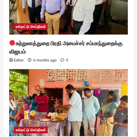
n
உள்நாட்டு செய்திகள்
சுற்றுலாத்துறை பிரதி அமைச்சர் சம்மாந்துறைக்கு
விஜயம்
Editor
6 months ago
0
உள்நாட்டு செய்திகள்