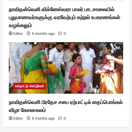
நாவிதன்வெளி விக்னேஸ்வரா பாலர் பாடசாலையில்
புதுமாணவர்களுக்கு வரவேற்பும் கற்றல் உபகரணங்கள்
வழங்கலும்
Editor
6 months ago
0
உள்நாட்டு செய்திகள்
நாவிதன்வெளி பிரதேச சபை ஏற்பாட்டில் தைப்பொங்கல்
விழா கோலாகலம்
Editor
6 months ago
0