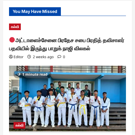
You May Have Missed
கல்வி
அட்டாளைச்சேனை பிரதேச சபை பிரதித் தவிசாளர்
பதவியில் இருந்து பாறுக் நாஜி விலகல்
Editor
2 weeks ago
0
1 minute read
கல்வி