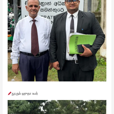
நூருல் ஹுதா உமர்