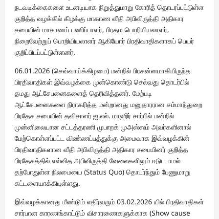
நடவடிக்கைகளை உடனடியாக நிறுத்துமாறு கோரித் தொடரப்பட்டுள்ள
குறித்த வழக்கில் கிழக்கு மாகாண வீதி அபிவிருத்தி அதிகார
சபையின் மாகாணப் பணிப்பாளர், பிரதம பொறியியலாளர்,
நிறைவேற்றுப் பொறியியலாளர் ஆகியோர் பிரதிவாதிகளாகப் பெயர்
குறிப்பிடப்பட்டுள்ளனர்.
06.01.2026 (செவ்வாய்க்கிழமை) மன்றில் பிரசன்னமாகியிருந்த
பிரதிவாதிகள் இவ்வழக்கை முன்கொண்டு செல்வது தொடர்பில்
தமது ஆட்சேபனைகளைத் தெரிவித்தனர். மேற்படி
ஆட்சேபனைகளை நிராகரித்த மன்றானது மனுதாரரான சம்மாந்துறை
பிரதேச சபையின் தவிசாளர் ஐ.எல். மாஹிர் சார்பில் மன்றில்
முன்னிலையான சட்டத்தரணி முபாறக் முஅஸ்ஸம் அவர்களினால்
மேற்கொள்ளப்பட்ட விண்ணப்பத்துக்கு அமைவாக இவ்வழக்கின்
பிரதிவாதிகளான வீதி அபிவிருத்தி அதிகார சபையினர் குறித்த
பிரதேசத்தில் எவ்வித அபிவிருத்தி வேலைகளிலும் ஈடுபடாமல்
தற்போதுள்ள நிலமையை (Status Quo) தொடர்ந்தும் பேணுமாறு
கட்டளையாக்கியுள்ளது.
இவ்வழக்கானது மீண்டும் எதிர்வரும் 03.02.2026 யில் பிரதிவாதிகள்
சார்பான காரணங்காட்டும் விசாரணைகளுக்காக (Show cause