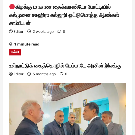
கிழக்கு மாகாண தைக்வாண்டோ போட்டியில்
கல்முனை சாஹிரா கல்லூரி ஒட்டுமொத்த ஆண்கள்
சாம்பியன்
Editor
2 weeks ago
0
1 minute read
கல்வி
உள்நாட்டுக் கைத்தொழில் மேம்பாடே அரசின் இலக்கு
Editor
5 months ago
0