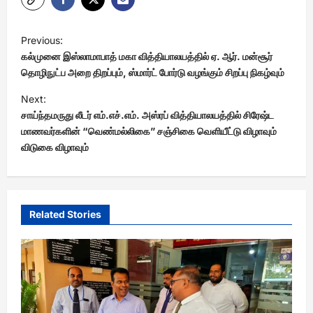
P
Previous:
o
கல்முனை இஸ்லாமாபாத் மகா வித்தியாலயத்தில் ஏ. ஆர். மன்சூர்
s
தொழிநுட்ப அறை திறப்பும், ஸ்மார்ட் போர்டு வழங்கும் சிறப்பு நிகழ்வும்
t
Next:
சாய்ந்தமருது லீடர் எம்.எச்.எம். அஸ்ரப் வித்தியாலயத்தில் சிரேஷ்ட
n
மாணவர்களின் “வெண்மல்லிகை” சஞ்சிகை வெளியீட்டு விழாவும்
a
விடுகை விழாவும்
v
i
g
Related Stories
a
t
i
o