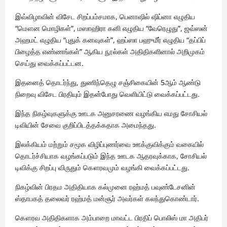
இவ்விழாவின் விசேட சிறப்பம்சமாக, பெனாஷில் ஷிப்னா எழுதிய
“மௌன மொழிகள்”, மஸாஹிரா கனி எழுதிய “வேரெழுது”, ஜவ்ஸன்
அஹமட் எழுதிய “புதுக் கனவுகள்”, ஹப்ஸா பஹுமீர் எழுதிய “தப்பிப்
பிழைத்த எண்ணங்கள்” ஆகிய நூல்கள் அதிதிகளினால் அறிமுகம்
செய்து வைக்கப்பட்டன.
இதனைத் தொடர்ந்து, துணிந்தெழு சஞ்சிகையின் 5ஆம் ஆண்டு
நிறைவு விசேட பிரதியும் இதன்போது வெளியிட்டு வைக்கப்பட்டது.
இந்த நிகழ்வுகளுக்கு ஊடக அனுசரணை வழங்கிய எமது சோசியல்
டிவியின் சேவை குறிப்பிடத்தக்கதாக அமைந்தது.
இலக்கியம் மற்றும் சமூக விழிப்புணர்வை ஊக்குவிக்கும் வகையில்
தொடர்ச்சியாக வழங்கப்படும் இந்த ஊடக ஆதரவுக்காக, சோசியல்
டிவிக்கு சிறப்பு விருதும் கௌரவமும் வழங்கி வைக்கப்பட்டது.
நிகழ்வின் பிரதம அதிதியாக கல்முனை ரஹ்மத் பவுண்டேசனின்
ஸ்தாபகத் தலைவர் ரஹ்மத் மன்சூர் அவர்கள் கலந்துகொண்டார்.
கௌரவ அதிதிகளாக அம்பாறை மாவட்ட பிரதிப் பொலிஸ் மா அதிபர்