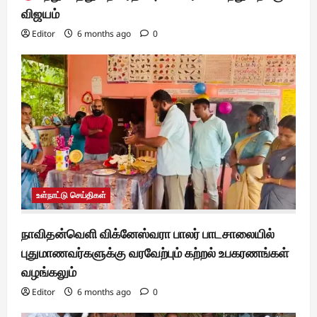
விஜயம்
Editor
6 months ago
0
உள்நாட்டு செய்திகள்
நாவிதன்வெளி விக்னேஸ்வரா பாலர் பாடசாலையில்
புதுமாணவர்களுக்கு வரவேற்பும் கற்றல் உபகரணங்கள்
வழங்கலும்
Editor
6 months ago
0