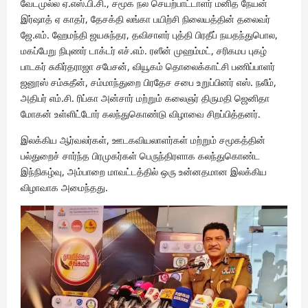
வேடமுல்ல ஏ.எஸ்.பி.சி., சமூக நல செயற்பாட்டாளர் மனித நேயன்
இர்ஷாத் ஏ காதர், தேசக்தி லங்கா பயிற்சி நிலையத்தின் தலைவர்
ஜே.எம். ஹேமந்தி ஜயசுந்தர, தவிசாளர் புத்தி பிரதீப் நயதந்துபொல,
மகப்பேறு நிபுணர் டாக்டர் எச்.எம். ரஸீன் முஹம்மட், சரிகமப புகழ்
பாடகர் சுகிர்தராஜா சபேசன், வியூகம் தொலைக்காட்சி பணிப்பாளர்
ஜனூஸ் சம்சுதீன், சம்மாந்துறை பிரதேச சபை உறுப்பினர் எஸ். நலீம்,
அதிபர் எம்.சி. ரிப்கா அன்சார் மற்றும் கலைஞர் திருமதி ஜெனிதா
மோகன் உள்ளிட்டோர் கலந்துகொண்டு விழாவை சிறப்பித்தனர்.
இலக்கிய ஆர்வலர்கள், ஊடகவியலாளர்கள் மற்றும் சமூகத்தின்
பல்துறைச் சார்ந்த பிரமுகர்கள் பெருந்திரளாக கலந்துகொண்ட
இந்நிகழ்வு, அம்பாறை மாவட்டத்தில் ஒரு உன்னதமான இலக்கிய
விழாவாக அமைந்தது.