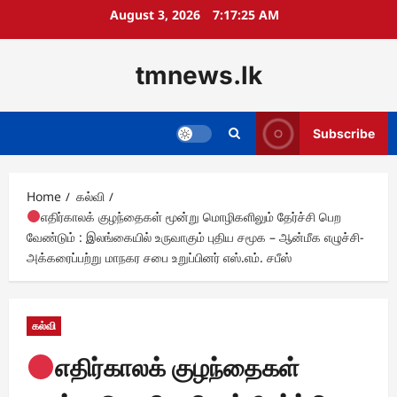
Skip
August 3, 2026
7:17:26 AM
to
content
tmnews.lk
Subscribe
Home
கல்வி
எதிர்காலக் குழந்தைகள் மூன்று மொழிகளிலும் தேர்ச்சி பெற
வேண்டும் : இலங்கையில் உருவாகும் புதிய சமூக – ஆன்மீக எழுச்சி-
அக்கரைப்பற்று மாநகர சபை உறுப்பினர் எஸ்.எம். சபீஸ்
கல்வி
எதிர்காலக் குழந்தைகள்