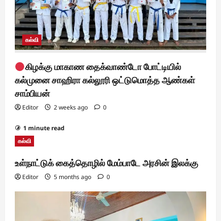
கல்வி
கிழக்கு மாகாண தைக்வாண்டோ போட்டியில்
கல்முனை சாஹிரா கல்லூரி ஒட்டுமொத்த ஆண்கள்
சாம்பியன்
Editor
2 weeks ago
0
1 minute read
கல்வி
உள்நாட்டுக் கைத்தொழில் மேம்பாடே அரசின் இலக்கு
Editor
5 months ago
0