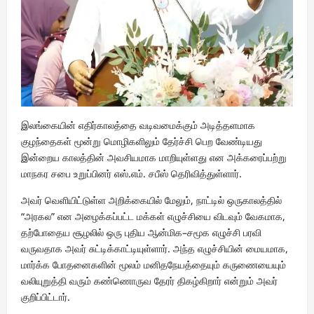
இலங்கையின் எதிர்காலத்தை வடிவமைக்கும் அடித்தளமாக
குழந்தைகள் மூன்று மொழிகளிலும் தேர்ச்சி பெற வேண்டியது
இன்றைய காலத்தின் அவசியமாக மாறியுள்ளது என அக்கரைப்பற்று
மாநகர சபை உறுப்பினர் எஸ்.எம். சபீஸ் தெரிவித்துள்ளார்.
அவர் வெளியிட்டுள்ள அறிக்கையில் மேலும், நாட்டில் ஒருகாலத்தில்
“அரகல” என அழைக்கப்பட்ட மக்கள் எழுச்சியை விடவும் வேகமாக,
தற்போதைய சூழலில் ஒரு புதிய ஆன்மிக–சமூக எழுச்சி பரவி
வருவதாக அவர் சுட்டிக்காட்டியுள்ளார். அந்த எழுச்சியின் மையமாக,
மார்க்க போதனைகளின் மூலம் மனிதநேயத்தையும் கருணையையும்
வலியுறுத்தி வரும் கண்ணொருவ தேரர் திகழ்கிறார் என்றும் அவர்
குறிப்பிட்டார்.