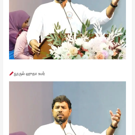
நூருல் ஹுதா உமர்