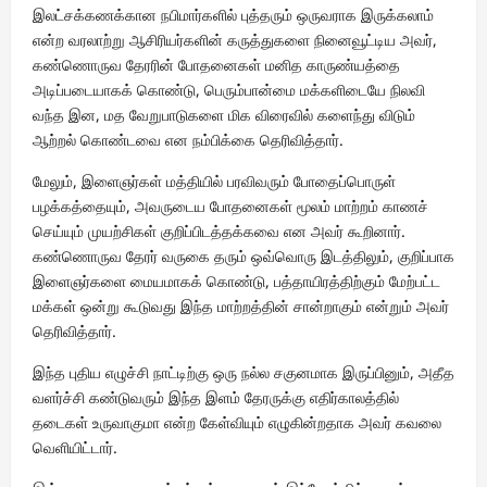
இலட்சக்கணக்கான நபிமார்களில் புத்தரும் ஒருவராக இருக்கலாம்
என்ற வரலாற்று ஆசிரியர்களின் கருத்துகளை நினைவூட்டிய அவர்,
கண்ணொருவ தேரரின் போதனைகள் மனித காருண்யத்தை
அடிப்படையாகக் கொண்டு, பெரும்பான்மை மக்களிடையே நிலவி
வந்த இன, மத வேறுபாடுகளை மிக விரைவில் களைந்து விடும்
ஆற்றல் கொண்டவை என நம்பிக்கை தெரிவித்தார்.
மேலும், இளைஞர்கள் மத்தியில் பரவிவரும் போதைப்பொருள்
பழக்கத்தையும், அவருடைய போதனைகள் மூலம் மாற்றம் காணச்
செய்யும் முயற்சிகள் குறிப்பிடத்தக்கவை என அவர் கூறினார்.
கண்ணொருவ தேரர் வருகை தரும் ஒவ்வொரு இடத்திலும், குறிப்பாக
இளைஞர்களை மையமாகக் கொண்டு, பத்தாயிரத்திற்கும் மேற்பட்ட
மக்கள் ஒன்று கூடுவது இந்த மாற்றத்தின் சான்றாகும் என்றும் அவர்
தெரிவித்தார்.
இந்த புதிய எழுச்சி நாட்டிற்கு ஒரு நல்ல சகுனமாக இருப்பினும், அதீத
வளர்ச்சி கண்டுவரும் இந்த இளம் தேரருக்கு எதிர்காலத்தில்
தடைகள் உருவாகுமா என்ற கேள்வியும் எழுகின்றதாக அவர் கவலை
வெளியிட்டார்.