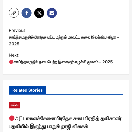
P
Previous:
o
சாய்ந்தமருதில் பிரதேச மட்ட மற்றும் மாவட்ட கலை இலக்கிய விழா –
s
2025
t
Next:
சாய்ந்தமருதில் நடைபெற்ற இளைஞர் எழுச்சி முகாம் – 2025
n
a
v
i
Related Stories
g
கல்வி
a
t
அட்டாளைச்சேனை பிரதேச சபை பிரதித் தவிசாளர்
பதவியில் இருந்து பாறுக் நாஜி விலகல்
i