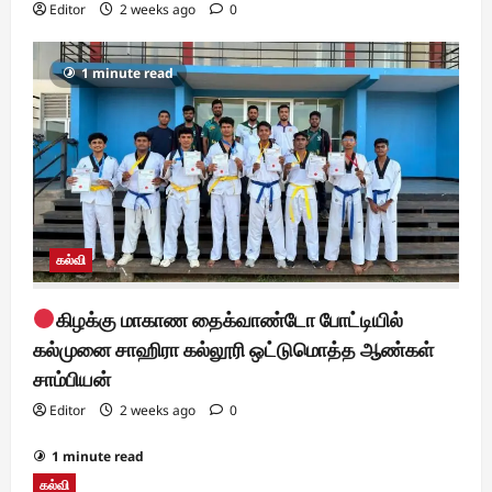
Editor
2 weeks ago
0
o
n
1 minute read
கல்வி
கிழக்கு மாகாண தைக்வாண்டோ போட்டியில்
கல்முனை சாஹிரா கல்லூரி ஒட்டுமொத்த ஆண்கள்
சாம்பியன்
Editor
2 weeks ago
0
1 minute read
கல்வி