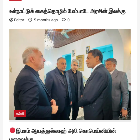
உள்நாட்டுக் கைத்தொழில் மேம்பாடே அரசின் இலக்கு
Editor
5 months ago
0
கல்வி
இமாம் ஆயத்துல்லாஹ் அலி கொமெய்னியின்
மறைவுக்கு