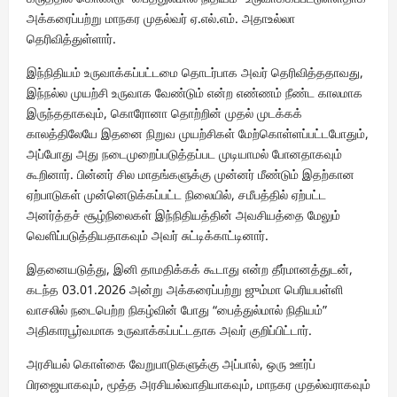
அக்கரைப்பற்று மாநகர முதல்வர் ஏ.எல்.எம். அதாஉல்லா
தெரிவித்துள்ளார்.
இந்நிதியம் உருவாக்கப்பட்டமை தொடர்பாக அவர் தெரிவித்ததாவது,
இந்நல்ல முயற்சி உருவாக வேண்டும் என்ற எண்ணம் நீண்ட காலமாக
இருந்ததாகவும், கொரோனா தொற்றின் முதல் முடக்கக்
காலத்திலேயே இதனை நிறுவ முயற்சிகள் மேற்கொள்ளப்பட்டபோதும்,
அப்போது அது நடைமுறைப்படுத்தப்பட முடியாமல் போனதாகவும்
கூறினார். பின்னர் சில மாதங்களுக்கு முன்னர் மீண்டும் இதற்கான
ஏற்பாடுகள் முன்னெடுக்கப்பட்ட நிலையில், சமீபத்தில் ஏற்பட்ட
அனர்த்தச் சூழ்நிலைகள் இந்நிதியத்தின் அவசியத்தை மேலும்
வெளிப்படுத்தியதாகவும் அவர் சுட்டிக்காட்டினார்.
இதனையடுத்து, இனி தாமதிக்கக் கூடாது என்ற தீர்மானத்துடன்,
கடந்த 03.01.2026 அன்று அக்கரைப்பற்று ஜும்மா பெரியபள்ளி
வாசலில் நடைபெற்ற நிகழ்வின் போது “பைத்துல்மால் நிதியம்”
அதிகாரபூர்வமாக உருவாக்கப்பட்டதாக அவர் குறிப்பிட்டார்.
அரசியல் கொள்கை வேறுபாடுகளுக்கு அப்பால், ஒரு ஊர்ப்
பிரஜையாகவும், மூத்த அரசியல்வாதியாகவும், மாநகர முதல்வராகவும்