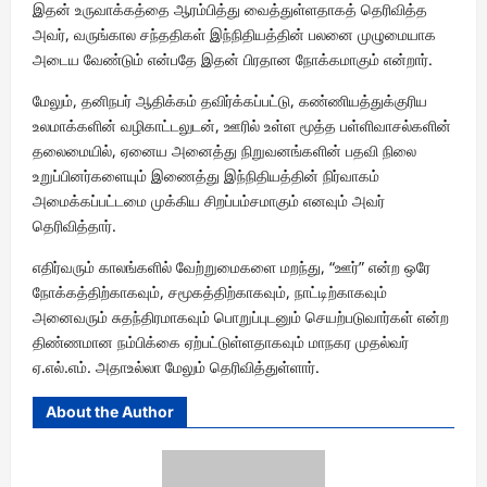
இதன் உருவாக்கத்தை ஆரம்பித்து வைத்துள்ளதாகத் தெரிவித்த
அவர், வருங்கால சந்ததிகள் இந்நிதியத்தின் பலனை முழுமையாக
அடைய வேண்டும் என்பதே இதன் பிரதான நோக்கமாகும் என்றார்.
மேலும், தனிநபர் ஆதிக்கம் தவிர்க்கப்பட்டு, கண்ணியத்துக்குரிய
உலமாக்களின் வழிகாட்டலுடன், ஊரில் உள்ள மூத்த பள்ளிவாசல்களின்
தலைமையில், ஏனைய அனைத்து நிறுவனங்களின் பதவி நிலை
உறுப்பினர்களையும் இணைத்து இந்நிதியத்தின் நிர்வாகம்
அமைக்கப்பட்டமை முக்கிய சிறப்பம்சமாகும் எனவும் அவர்
தெரிவித்தார்.
எதிர்வரும் காலங்களில் வேற்றுமைகளை மறந்து, “ஊர்” என்ற ஒரே
நோக்கத்திற்காகவும், சமூகத்திற்காகவும், நாட்டிற்காகவும்
அனைவரும் சுதந்திரமாகவும் பொறுப்புடனும் செயற்படுவார்கள் என்ற
திண்ணமான நம்பிக்கை ஏற்பட்டுள்ளதாகவும் மாநகர முதல்வர்
ஏ.எல்.எம். அதாஉல்லா மேலும் தெரிவித்துள்ளார்.
About the Author