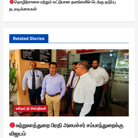
தொழிற்சாலை மற்றும் கட்டுமான தளங்களில் டெங்கு தடுப்பு
n
நடவடிக்கைகள்
a
v
i
Related Stories
g
a
t
i
o
n
உள்நாட்டு செய்திகள்
சுற்றுலாத்துறை பிரதி அமைச்சர் சம்மாந்துறைக்கு
விஜயம்