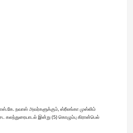
ஸ்.கே. நவாஸ் அவர்களுக்கும், ஸ்ரீலங்கா முஸ்லிம்
ேட கலந்துரையாடல் இன்று (5) கொழும்பு கிரான்பெல்