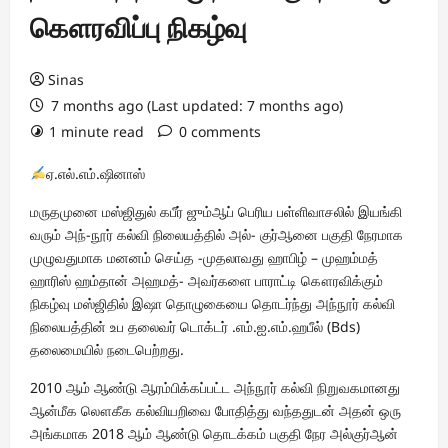
கௌரவிப்பு நிகழ்வு
Sinas
7 months ago (Last updated: 7 months ago)
1 minute read
0 comments
ஏ.எல்.எம்.ஷினாஸ்
மருதமுனை மஸ்ஜிதுல் கபீர் ஜும்ஆப் பெரிய பள்ளிவாசலில் இயங்கி
வரும் அந்-நூர் கல்வி நிலையத்தில் அல்- குர்ஆனை பகுதி நேரமாக
முழுவதுமாக மனனம் செய்த -முதலாவது ஹாபிழ் – முஹம்மத்
ஹாரிஸ் ஹம்தான் அஹமத்- அவர்களை பாராட்டி கௌரவிக்கும்
நிகழ்வு மஸ்ஜிதில் இஷா தொழுகையை தொடர்ந்து அந்நூர் கல்வி
நிலையத்தின் உப தலைவர் டொக்டர் .எம்.ஐ.எம்.ஹபீல் (Bds)
தலைமையில் நடைபெற்றது.
2010 ஆம் ஆண்டு ஆரம்பிக்கப்பட்ட அந்நூர் கல்வி நிறுவகமானது
ஆன்மீக லௌகீக கல்வியறிவை போதித்து வந்ததுடன் அதன் ஒரு
அங்கமாக 2018 ஆம் ஆண்டு தொடக்கம் பகுதி நேர அல்குர்ஆன்