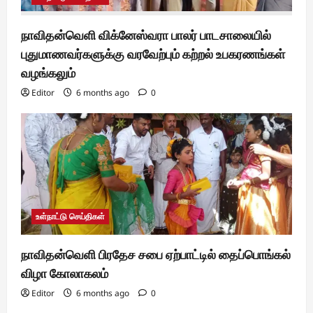
நாவிதன்வெளி விக்னேஸ்வரா பாலர் பாடசாலையில்
புதுமாணவர்களுக்கு வரவேற்பும் கற்றல் உபகரணங்கள்
வழங்கலும்
Editor
6 months ago
0
உள்நாட்டு செய்திகள்
நாவிதன்வெளி பிரதேச சபை ஏற்பாட்டில் தைப்பொங்கல்
விழா கோலாகலம்
Editor
6 months ago
0