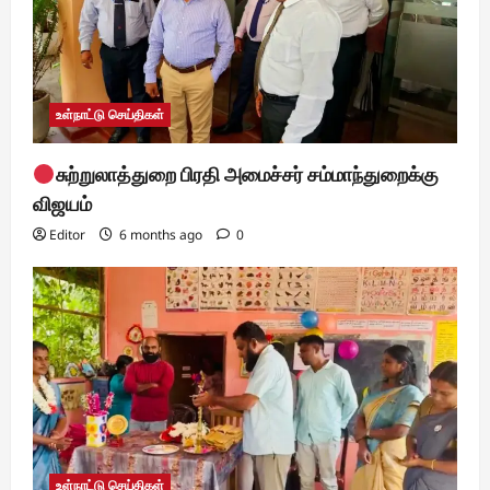
i
o
n
உள்நாட்டு செய்திகள்
சுற்றுலாத்துறை பிரதி அமைச்சர் சம்மாந்துறைக்கு
விஜயம்
Editor
6 months ago
0
உள்நாட்டு செய்திகள்