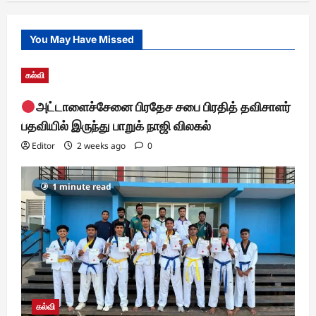
You May Have Missed
கல்வி
அட்டாளைச்சேனை பிரதேச சபை பிரதித் தவிசாளர்
பதவியில் இருந்து பாறுக் நாஜி விலகல்
Editor
2 weeks ago
0
1 minute read
கல்வி