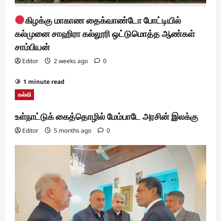
கிழக்கு மாகாண தைக்வாண்டோ போட்டியில்
கல்முனை சாஹிரா கல்லூரி ஒட்டுமொத்த ஆண்கள்
சாம்பியன்
Editor
2 weeks ago
0
1 minute read
கல்வி
உள்நாட்டுக் கைத்தொழில் மேம்பாடே அரசின் இலக்கு
Editor
5 months ago
0