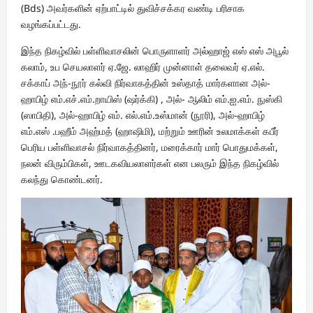
(Bds) அவர்களின் ஏற்பாட்டில் துவிச்சக்கர வண்டி பரிசாக
வழங்கப்பட்டது.
இந்த நிகழ்வில் பள்ளிவாசலின் பொருளாளர் அல்ஹாஜ் எஸ் எஸ் அபூல்
கலாம், உப செயலாளர் ஏ.ஜே. லாஹிர் முன்னாள் தலைவர் ஏ.எல்.
சக்காப் அந்-நூர் கல்வி நிர்வாகத்தின் உஸ்தாத் மார்களான அல்-
ஹாபிழ் எம்.எச்.எம்.றாயிஸ் (ஷர்க்கி) , அல்- ஆலிம் எம்.ஐ.எம். நுஸ்கி
(ஸாபிதி), அல்-ஹாபிழ் எம். எல்.எம்.உஸ்மான் (நூரி), அல்-ஹாபிழ்
எம்.எஸ் .பஹீம் அஹ்மத் (ஹாஷிமி), மற்றும் ஊரின் உலமாக்கள் கபீர்
பெரிய பள்ளிவாசல் நிர்வாகத்தினர், மரைக்கார் மார் பொதுமக்கள்,
நலன் விரும்பிகள், ஊடகவியலாளர்கள் என பலரும் இந்த நிகழ்வில்
கலந்து கொண்டனர்.