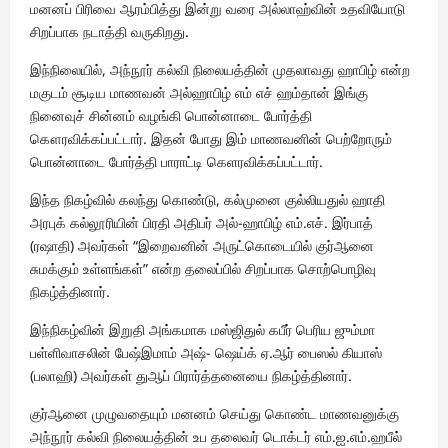
மனனப் பிரிவை ஆரம்பித்து இன்று வரை அல்லாஹ்வின் உதவியோடு
சிறப்பாக நடாத்தி வருகிறது.
இந்நிலையில், அந்நூர் கல்வி நிலையத்தின் முதலாவது ஹாபிழ் என்ற
மகுடம் சூடிய மாணவன் அல்ஹாபிழ் எம் எச் ஹம்தான் இங்கு
நினைவுச் சின்னம் வழங்கி பொன்னாடை போர்த்தி
கௌரவிக்கப்பட்டார். இதன் போது இம் மாணவனின் பெற்றோரும்
பொன்னாடை போர்த்தி பாராட்டி கெளரவிக்கப்பட்டார்.
இந்த நிகழ்வில் கலந்து கொண்டு, கல்முனை குல்லியதுல் ஹாதி
அரபுக் கல்லூரியின் பிரதி அதிபர் அல்-ஹாபிழ் எம்.எச். இர்பாத்
(ரஷாதி) அவர்கள் “இறைவனின் அருட்கொடையில் குர்ஆனை
சுமக்கும் உள்ளங்கள்” என்ற தலைப்பில் சிறப்பாக சொற்பொழிவு
நிகழ்த்தினார்.
இந்நிகழ்வின் இறுதி அங்கமாக மஸ்ஜிதுல் கபீர் பெரிய ஜும்மா
பள்ளிவாசலின் பேஷ்இமாம் அஷ்- ஷெய்க் ஏ.ஆர் பைஸல் கியாஸ்
(பலாஹி) அவர்கள் துஆப் பிரார்த்தனையை நிகழ்த்தினார்.
குர்ஆனை முழுவதையும் மனனம் செய்து கொண்ட மாணவனுக்கு
அந்நூர் கல்வி நிலையத்தின் உப தலைவர் டொக்டர் எம்.ஐ.எம்.ஹபீல்