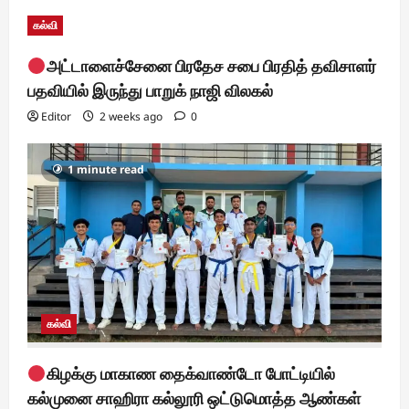
கல்வி
அட்டாளைச்சேனை பிரதேச சபை பிரதித் தவிசாளர்
பதவியில் இருந்து பாறுக் நாஜி விலகல்
Editor
2 weeks ago
0
1 minute read
கல்வி
கிழக்கு மாகாண தைக்வாண்டோ போட்டியில்
கல்முனை சாஹிரா கல்லூரி ஒட்டுமொத்த ஆண்கள்