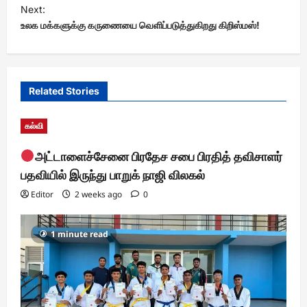
s
Next:
t
உலக மக்களுக்கு கருணையை வெளிப்படுத்துகிறது கிறிஸ்மஸ்!
n
a
v
Related Stories
i
கல்வி
g
a
அட்டாளைச்சேனை பிரதேச சபை பிரதித் தவிசாளர்
t
பதவியில் இருந்து பாறுக் நாஜி விலகல்
i
Editor
2 weeks ago
0
o
n
1 minute read