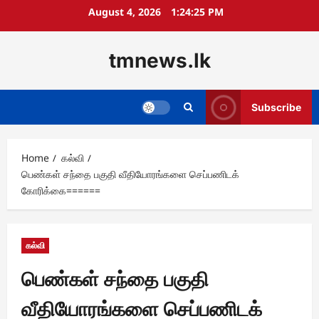
Skip
August 4, 2026
1:24:26 PM
to
content
tmnews.lk
Subscribe
Home
கல்வி
பெண்கள் சந்தை பகுதி வீதியோரங்களை செப்பணிடக்
கோரிக்கை======
கல்வி
பெண்கள் சந்தை பகுதி
வீதியோரங்களை செப்பணிடக்