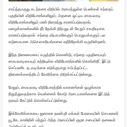
சாய்ந்தமருது கடற்கரை வீதியில் அமைந்துள்ள பெண்கள் சந்தைப்
பகுதியின் வீதியோரங்களிலும், அதனை ஒட்டிய மையவாடி
வீதியோரங்களிலும் மண் நிறைந்து காணப்படுவதால்,
மழைக்காலங்களில் நீர் தேங்கி நிற்பதுடன் சேறும் சகதியுமாக
காணப்படுவதால் சந்தை வியாபாரிகளும் பொதுமக்களும் பல
கடுமையான அசௌகரியங்களை எதிர்நோக்கி வருகின்றனர்.
இந்த நிலைமையை கருத்தில் கொண்டு, சந்தை பகுதியையும்
மையவாடியையும் சுற்றியுள்ள வீதியோரங்களில் கொங்கிறீட் இட்டு
செப்பணிட நடவடிக்கை எடுக்குமாறு சம்பந்தப்பட்ட
திணைக்களத்திடம் கோரிக்கை விடுக்கப்பட்டுள்ளது.
மேலும், மையவாடி வீதியோரத்தில் வாகனங்கள் ஒழுங்காக
நிறுத்துவதற்காக வெள்ளைக் கோடு அடையாளங்களை இட்டுத்
தரவும் கேட்டுக் கொள்ளப்பட்டுள்ளது.
இக்கோரிக்கையை ஜனாஸா நலன்புரி மக்கள் பேரவையின் செயலாளர்
யூ.கே. காலிதீன் மற்றும் அந்த அமைப்பின் சூறா சபையின் தலைவர்
அஷ்ஷேய்க் ஐ.எல். எம்