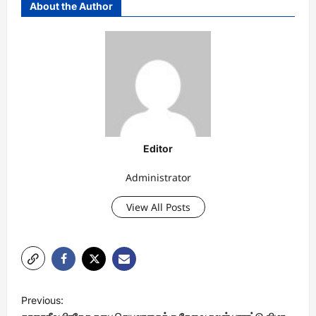
About the Author
Editor
Administrator
View All Posts
P
Previous:
o