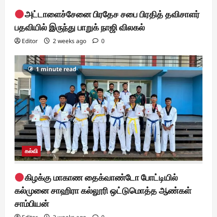
அட்டாளைச்சேனை பிரதேச சபை பிரதித் தவிசாளர்
பதவியில் இருந்து பாறுக் நாஜி விலகல்
Editor
2 weeks ago
0
1 minute read
கல்வி
கிழக்கு மாகாண தைக்வாண்டோ போட்டியில்
கல்முனை சாஹிரா கல்லூரி ஒட்டுமொத்த ஆண்கள்
சாம்பியன்