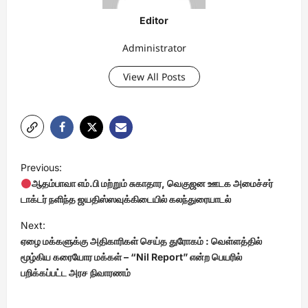
Editor
Administrator
View All Posts
P
Previous:
o
ஆதம்பாவா எம்.பி மற்றும் சுகாதார, வெகுஜன ஊடக அமைச்சர்
s
டாக்டர் நளிந்த ஜயதிஸ்ஸவுக்கிடையில் கலந்துரையாடல்
t
Next:
ஏழை மக்களுக்கு அதிகாரிகள் செய்த துரோகம் : வெள்ளத்தில்
n
மூழ்கிய கரையோர மக்கள் – “Nil Report” என்ற பெயரில்
a
பறிக்கப்பட்ட அரச நிவாரணம்
v