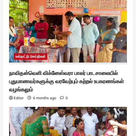
உள்நாட்டு செய்திகள்
நாவிதன்வெளி விக்னேஸ்வரா பாலர் பாடசாலையில்
புதுமாணவர்களுக்கு வரவேற்பும் கற்றல் உபகரணங்கள்
வழங்கலும்
Editor
6 months ago
0