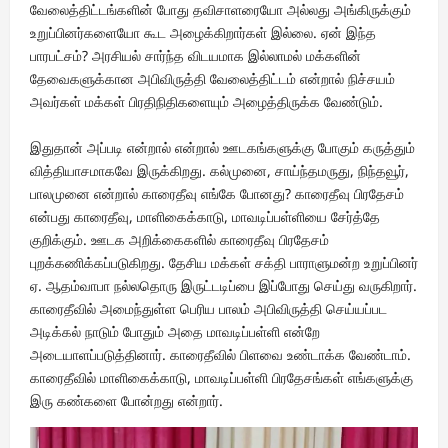
வேலைத்திட்டங்களின் போது தவிசாளரையோ அல்லது அங்கிருக்கும்
உறுப்பினர்களையோ கூட அழைக்கிறார்கள் இல்லை. ஏன் இந்த
பாரபட்சம்? அரசியல் சார்ந்த விடயமாக இல்லாமல் மக்களின்
தேவைகளுக்கான அபிவிருத்தி வேலைத்திட்டம் என்றால் நிச்சயம்
அவர்கள் மக்கள் பிரதிநிதிகளையும் அழைத்திருக்க வேண்டும்.
இதுதான் அப்படி என்றால் என்றால் ஊடகங்களுக்கு போகும் கருத்தும்
வித்தியாசமாகவே இருக்கிறது. கல்முனை, சாய்ந்தமருது, நிந்தவூர்,
பாலமுனை என்றால் காரைதீவு எங்கே போனது? காரைதீவு பிரதேசம்
என்பது காரைதீவு, மாளிகைக்காடு, மாவடிப்பள்ளியை சேர்த்தே
குறிக்கும். ஊடக அறிக்கைகளில் காரைதீவு பிரதேசம்
புறக்கணிக்கப்படுகிறது. தேசிய மக்கள் சக்தி பாராளுமன்ற உறுப்பினர்
ஏ. ஆதம்வாபா நல்லதொரு இருட்டடிப்பை இப்போது செய்து வருகிறார்.
காரைதீவில் அமைந்துள்ள பெரிய பாலம் அபிவிருத்தி செய்யப்பட
அடிக்கல் நாடும் போதும் அதை மாவடிப்பள்ளி என்றே
அடையாளப்படுத்தினார். காரைதீவில் பிளவை உண்டாக்க வேண்டாம்.
காரைதீவில் மாளிகைக்காடு, மாவடிப்பள்ளி பிரதேசங்கள் எங்களுக்கு
இரு கண்களை போன்றது என்றார்.