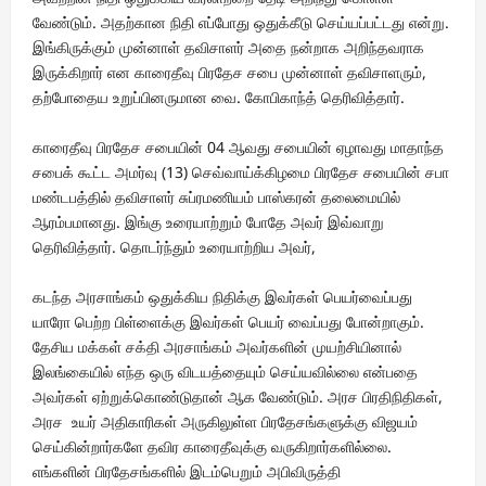
வேண்டும். அதற்கான நிதி எப்போது ஒதுக்கீடு செய்யப்பட்டது என்று.
இங்கிருக்கும் முன்னாள் தவிசாளர் அதை நன்றாக அறிந்தவராக
இருக்கிறார் என காரைதீவு பிரதேச சபை முன்னாள் தவிசாளரும்,
தற்போதைய உறுப்பினருமான வை. கோபிகாந்த் தெரிவித்தார்.
காரைதீவு பிரதேச சபையின் 04 ஆவது சபையின் ஏழாவது மாதாந்த
சபைக் கூட்ட அமர்வு (13) செவ்வாய்க்கிழமை பிரதேச சபையின் சபா
மண்டபத்தில் தவிசாளர் சுப்ரமணியம் பாஸ்கரன் தலைமையில்
ஆரம்பமானது. இங்கு உரையாற்றும் போதே அவர் இவ்வாறு
தெரிவித்தார். தொடர்ந்தும் உரையாற்றிய அவர்,
கடந்த அரசாங்கம் ஒதுக்கிய நிதிக்கு இவர்கள் பெயர்வைப்பது
யாரோ பெற்ற பிள்ளைக்கு இவர்கள் பெயர் வைப்பது போன்றாகும்.
தேசிய மக்கள் சக்தி அரசாங்கம் அவர்களின் முயற்சியினால்
இலங்கையில் எந்த ஒரு விடயத்தையும் செய்யவில்லை என்பதை
அவர்கள் ஏற்றுக்கொண்டுதான் ஆக வேண்டும். அரச பிரதிநிதிகள்,
அரச உயர் அதிகாரிகள் அருகிலுள்ள பிரதேசங்களுக்கு விஜயம்
செய்கின்றார்களே தவிர காரைதீவுக்கு வருகிறார்களில்லை.
எங்களின் பிரதேசங்களில் இடம்பெறும் அபிவிருத்தி