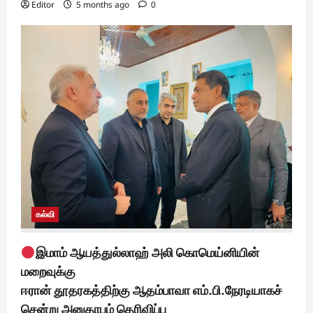
Editor
5 months ago
0
கல்வி
இமாம் ஆயத்துல்லாஹ் அலி கொமெய்னியின்
மறைவுக்கு
ஈரான் தூதரகத்திற்கு ஆதம்பாவா எம்.பி.நேரடியாகச்
சென்று அனுதாபம் தெரிவிப்பு