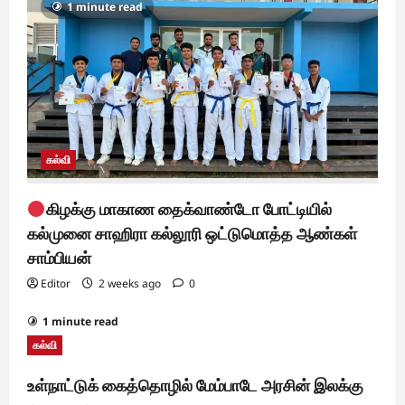
1 minute read
கல்வி
கிழக்கு மாகாண தைக்வாண்டோ போட்டியில்
கல்முனை சாஹிரா கல்லூரி ஒட்டுமொத்த ஆண்கள்
சாம்பியன்
Editor
2 weeks ago
0
1 minute read
கல்வி
உள்நாட்டுக் கைத்தொழில் மேம்பாடே அரசின் இலக்கு