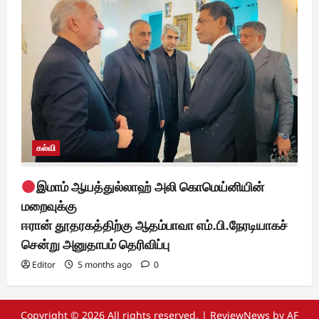
கல்வி
இமாம் ஆயத்துல்லாஹ் அலி கொமெய்னியின்
மறைவுக்கு
ஈரான் தூதரகத்திற்கு ஆதம்பாவா எம்.பி.நேரடியாகச்
சென்று அனுதாபம் தெரிவிப்பு
Editor
5 months ago
0
Copyright © 2026 All rights reserved.
|
ReviewNews
by AF