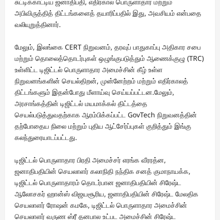
சுட்டிக்காட்டிய ஜனாதிபதி, எதிர்கால பொருளாதார மற்றும்
அபிவிருத்தித் திட்டங்களைத் தயாரிப்பதில் இது, அவசியம் என்பதை
வலியுறுத்தினார்.
மேலும், இலங்கை CERT நிறுவனம், தரவுப் பாதுகாப்பு அதிகார சபை
மற்றும் தொலைத்தொடர்புகள் ஒழுங்குபடுத்தும் ஆணைக்குழு (TRC)
உள்ளிட்ட டிஜிட்டல் பொருளாதார அமைச்சின் கீழ் உள்ள
நிறுவனங்களின் செயல்திறன், முன்னேற்றம் மற்றும் எதிர்காலத்
திட்டங்களும் இதன்போது மீளாய்வு செய்யப்பட்டன.மேலும்,
அரசாங்கத்தின் டிஜிட்டல் மயமாக்கல் திட்டத்தை
செயல்படுத்துவதற்காக ஆரம்பிக்கப்பட்ட GovTech நிறுவனத்தின்
தற்போதைய நிலை மற்றும் புதிய ஆட்சேர்ப்புகள் குறித்தும் இங்கு
கலந்துரையாடப்பட்டது.
டிஜிட்டல் பொருளாதார பிரதி அமைச்சர் எரங்க வீரரத்ன,
ஜனாதிபதியின் செயலாளர் கலாநிதி நந்திக சனத் குமாநாயக்க,
டிஜிட்டல் பொருளாதாரம் தொடர்பான ஜனாதிபதியின் சிரேஷ்ட
ஆலோசகர் ஹான்ஸ் விஜயசூரிய, ஜனாதிபதியின் சிரேஷ்ட மேலதிக
செயலாளர் ரோஷன் கமகே, டிஜிட்டல் பொருளாதார அமைச்சின்
செயலாளர் வருண ஸ்ரீ தனபால உட்பட அமைச்சின் சிரேஷ்ட