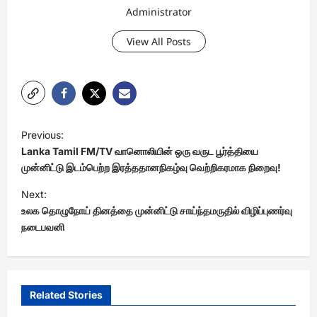
Administrator
View All Posts
P
Previous:
o
Lanka Tamil FM/TV வானொலியின் ஒரு வருட பூர்த்தியை
s
முன்னிட்டு இடம்பெற்ற இரத்ததானநிகழ்வு வெற்றிகரமாக நிறைவு!
t
Next:
உலக தொழுநோய் தினத்தை முன்னிட்டு சாய்ந்தமருதில் விழிப்புணர்வு
n
நடைபவனி
a
v
i
Related Stories
g