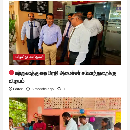
a
t
i
o
n
உள்நாட்டு செய்திகள்
சுற்றுலாத்துறை பிரதி அமைச்சர் சம்மாந்துறைக்கு
விஜயம்
Editor
6 months ago
0