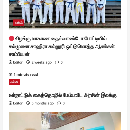
கல்வி
கிழக்கு மாகாண தைக்வாண்டோ போட்டியில்
கல்முனை சாஹிரா கல்லூரி ஒட்டுமொத்த ஆண்கள்
சாம்பியன்
Editor
2 weeks ago
0
1 minute read
கல்வி
உள்நாட்டுக் கைத்தொழில் மேம்பாடே அரசின் இலக்கு
Editor
5 months ago
0