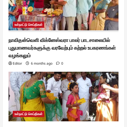
உள்நாட்டு செய்திகள்
நாவிதன்வெளி விக்னேஸ்வரா பாலர் பாடசாலையில்
புதுமாணவர்களுக்கு வரவேற்பும் கற்றல் உபகரணங்கள்
வழங்கலும்
Editor
6 months ago
0
உள்நாட்டு செய்திகள்