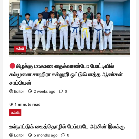
கல்வி
கிழக்கு மாகாண தைக்வாண்டோ போட்டியில்
கல்முனை சாஹிரா கல்லூரி ஒட்டுமொத்த ஆண்கள்
சாம்பியன்
Editor
2 weeks ago
0
1 minute read
கல்வி
உள்நாட்டுக் கைத்தொழில் மேம்பாடே அரசின் இலக்கு
Editor
5 months ago
0