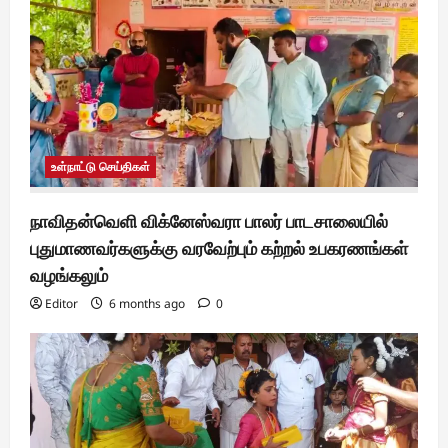
உள்நாட்டு செய்திகள்
நாவிதன்வெளி விக்னேஸ்வரா பாலர் பாடசாலையில்
புதுமாணவர்களுக்கு வரவேற்பும் கற்றல் உபகரணங்கள்
வழங்கலும்
Editor
6 months ago
0