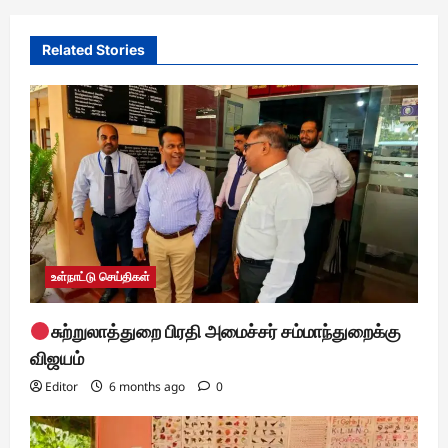
v
i
Related Stories
g
a
t
i
o
n
உள்நாட்டு செய்திகள்
சுற்றுலாத்துறை பிரதி அமைச்சர் சம்மாந்துறைக்கு
விஜயம்
Editor
6 months ago
0