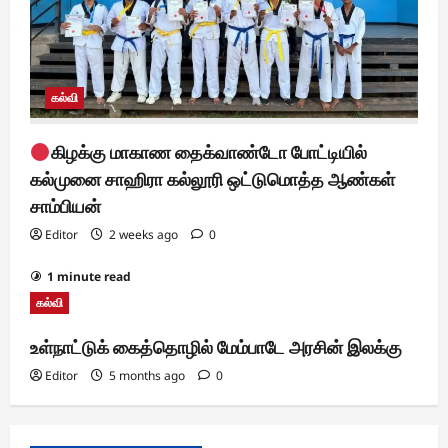
கல்வி
கிழக்கு மாகாண தைக்வாண்டோ போட்டியில்
கல்முனை சாஹிரா கல்லூரி ஒட்டுமொத்த ஆண்கள்
சாம்பியன்
Editor
2 weeks ago
0
1 minute read
கல்வி
உள்நாட்டுக் கைத்தொழில் மேம்பாடே அரசின் இலக்கு
Editor
5 months ago
0