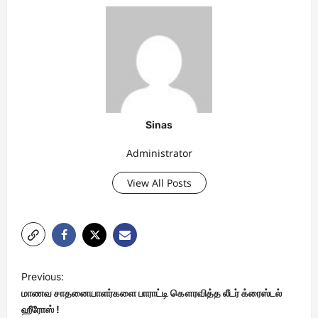
Sinas
Administrator
View All Posts
P
Previous:
o
மாணவ சாதனையாளர்களை பாராட்டி கௌரவித்த லீடர் க்ரைஸ்டல்
s
ஹீரோஸ் !