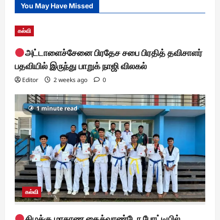
You May Have Missed
கல்வி
அட்டாளைச்சேனை பிரதேச சபை பிரதித் தவிசாளர்
பதவியில் இருந்து பாறுக் நாஜி விலகல்
Editor
2 weeks ago
0
1 minute read
கல்வி
கிழக்கு மாகாண தைக்வாண்டோ போட்டியில்