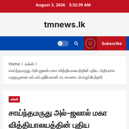
Skip
August 3, 2026
5:32:40 AM
to
content
tmnews.lk
Subscribe
Home
கல்வி
சாய்ந்தமருது அல்-ஜலால் மகா வித்தியாலயத்தின் புதிய அதிபராக
மருதமுனை எம்.எம்.ஹிர்பகான் கடமையை பொறுப்பேற்றார்
கல்வி
சாய்ந்தமருது அல்-ஜலால் மகா
வித்தியாலயத்தின் புதிய