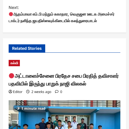
t
Next:
ஆதம்பாவா எம்.பி மற்றும் சுகாதார, வெகுஜன ஊடக அமைச்சர்
n
டாக்டர் நளிந்த ஜயதிஸ்ஸவுக்கிடையில் கலந்துரையாடல்
a
v
i
Related Stories
g
a
கல்வி
t
அட்டாளைச்சேனை பிரதேச சபை பிரதித் தவிசாளர்
i
பதவியில் இருந்து பாறுக் நாஜி விலகல்
o
Editor
2 weeks ago
0
n
1 minute read