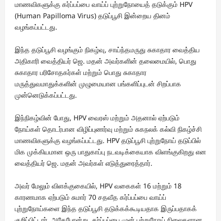
மாணவிகளுக்கு கர்ப்பப்பை வாய்ப் புற்றுநோயைத் தடுக்கும் HPV
(Human Papilloma Virus) தடுப்பூசி இன்றைய தினம்
வழங்கப்பட்டது.
இந்த தடுப்பூசி வழங்கும் நிகழ்வு, சாய்ந்தமருது சுகாதார வைத்திய
அதிகாரி வைத்தியர் ஜெ. மதன் அவர்களின் தலைமையில், பொது
சுகாதார பரிசோதகர்கள் மற்றும் பொது சுகாதார
மருத்துவமாதுக்களின் முழுமையான பங்களிப்புடன் சிறப்பாக
முன்னெடுக்கப்பட்டது.
இந்நிகழ்வின் போது, HPV வைரஸ் மற்றும் அதனால் ஏற்படும்
நோய்கள் தொடர்பான விழிப்புணர்வு மற்றும் சுகநலக் கல்வி நிகழ்ச்சி
மாணவிகளுக்கு வழங்கப்பட்டது. HPV தடுப்பூசி புற்றுநோய் தடுப்பில்
மிக முக்கியமான ஒரு பாதுகாப்பு நடவடிக்கையாக விளங்குகிறது என
வைத்தியர் ஜெ. மதன் அவர்கள் எடுத்துரைத்தார்.
அவர் மேலும் விளக்குகையில், HPV வகைகள் 16 மற்றும் 18
காரணமாக ஏற்படும் சுமார் 70 சதவீத கர்ப்பப்பை வாய்ப்
புற்றுநோய்களை இந்த தடுப்பூசி தடுக்கக்கூடியதாக இருப்பதாகக்
குறிப்பிட்டார். அதேபோன்று, கர்ப்பப்பை முன் புற்றுநோய் நிலைகளான