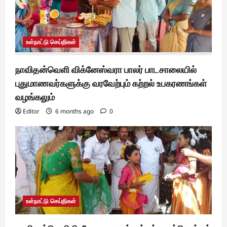
உள்நாட்டு செய்திகள்
நாவிதன்வெளி விக்னேஸ்வரா பாலர் பாடசாலையில்
புதுமாணவர்களுக்கு வரவேற்பும் கற்றல் உபகரணங்கள்
வழங்கலும்
Editor
6 months ago
0
உள்நாட்டு செய்திகள்