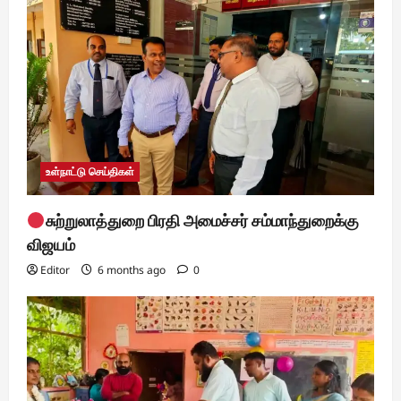
t
i
o
n
உள்நாட்டு செய்திகள்
சுற்றுலாத்துறை பிரதி அமைச்சர் சம்மாந்துறைக்கு
விஜயம்
Editor
6 months ago
0