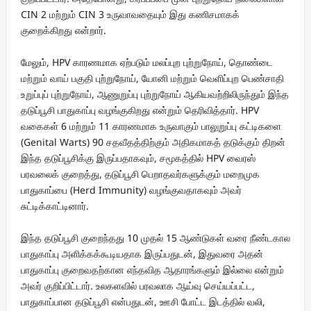
CIN 2 மற்றும் CIN 3 உருவாவதையும் இது கணிசமாகக்
குறைக்கிறது என்றார்.
மேலும், HPV காரணமாக ஏற்படும் மலப்புற புற்றுநோய், தொண்டை
மற்றும் வாய் பகுதி புற்றுநோய், யோனி மற்றும் வெளிப்புற பெண்சாதி
உறுப்புப் புற்றுநோய், ஆணுறுப்பு புற்றுநோய் ஆகியவற்றிலிருந்தும் இந்த
தடுப்பூசி பாதுகாப்பு வழங்குகிறது என்றும் தெரிவித்தார். HPV
வகைகள் 6 மற்றும் 11 காரணமாக உருவாகும் பாலுறுப்பு கட்டிகளை
(Genital Warts) 90 சதவீதத்திற்கும் அதிகமாகத் தடுக்கும் திறன்
இந்த தடுப்பூசிக்கு இருப்பதாகவும், சமூகத்தில் HPV வைரஸ்
பரவலைக் குறைத்து, தடுப்பூசி பெறாதவர்களுக்கும் மறைமுக
பாதுகாப்பை (Herd Immunity) வழங்குவதாகவும் அவர்
சுட்டிக்காட்டினார்.
இந்த தடுப்பூசி குறைந்தது 10 முதல் 15 ஆண்டுகள் வரை நீண்டகால
பாதுகாப்பு அளிக்கக்கூடியதாக இருப்பதுடன், இதுவரை அதன்
பாதுகாப்பு குறைவதற்கான எந்தவித ஆதாரங்களும் இல்லை என்றும்
அவர் குறிப்பிட்டார். உலகளவில் பரவலாக ஆய்வு செய்யப்பட்ட,
பாதுகாப்பான தடுப்பூசி என்பதுடன், ஊசி போட்ட இடத்தில் வலி,