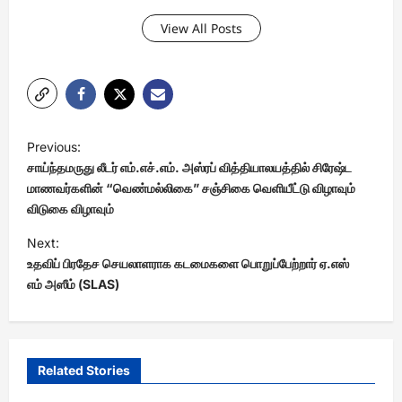
View All Posts
P
Previous:
o
சாய்ந்தமருது லீடர் எம்.எச்.எம். அஸ்ரப் வித்தியாலயத்தில் சிரேஷ்ட
s
மாணவர்களின் “வெண்மல்லிகை” சஞ்சிகை வெளியீட்டு விழாவும்
விடுகை விழாவும்
t
Next:
n
உதவிப் பிரதேச செயலாளராக கடமைகளை பொறுப்பேற்றார் ஏ.எஸ்
a
எம் அஸீம் (SLAS)
v
i
g
Related Stories
a