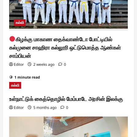
கல்வி
கிழக்கு மாகாண தைக்வாண்டோ போட்டியில்
கல்முனை சாஹிரா கல்லூரி ஒட்டுமொத்த ஆண்கள்
சாம்பியன்
Editor
2 weeks ago
0
1 minute read
கல்வி
உள்நாட்டுக் கைத்தொழில் மேம்பாடே அரசின் இலக்கு
Editor
5 months ago
0