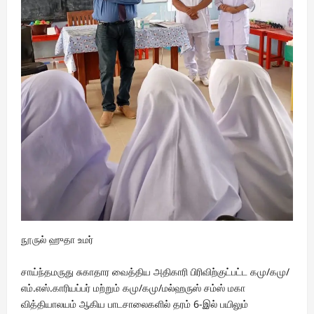
நூருல் ஹுதா உமர்
சாய்ந்தமருது சுகாதார வைத்திய அதிகாரி பிரிவிற்குட்பட்ட கமு/கமு/
எம்.எஸ்.காரியப்பர் மற்றும் கமு/கமு/மல்ஹருஸ் சம்ஸ் மகா
வித்தியாலயம் ஆகிய பாடசாலைகளில் தரம் 6-இல் பயிலும்