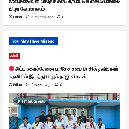
நாவிதன்வெளி பிரதேச சபை ஏற்பாட்டில் தைப்பொங்கல்
விழா கோலாகலம்
Editor
6 months ago
0
You May Have Missed
கல்வி
அட்டாளைச்சேனை பிரதேச சபை பிரதித் தவிசாளர்
பதவியில் இருந்து பாறுக் நாஜி விலகல்
Editor
2 weeks ago
0
1 minute read