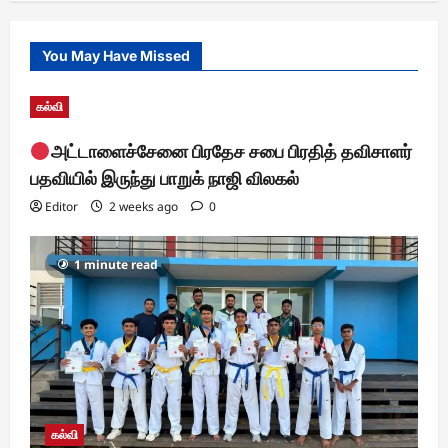
You May Have Missed
கல்வி
அட்டாளைச்சேனை பிரதேச சபை பிரதித் தவிசாளர்
பதவியில் இருந்து பாறுக் நாஜி விலகல்
Editor
2 weeks ago
0
1 minute read
கல்வி