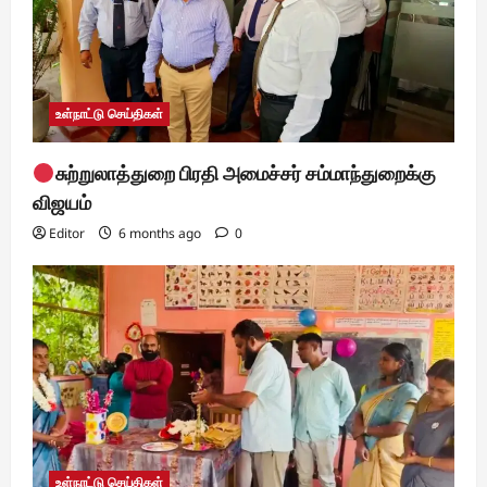
o
n
உள்நாட்டு செய்திகள்
சுற்றுலாத்துறை பிரதி அமைச்சர் சம்மாந்துறைக்கு
விஜயம்
Editor
6 months ago
0
உள்நாட்டு செய்திகள்