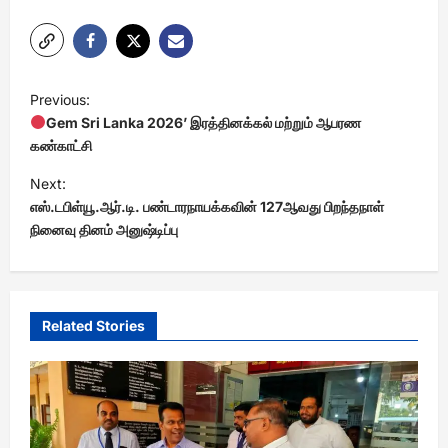
P
Previous:
o
Gem Sri Lanka 2026’ இரத்தினக்கல் மற்றும் ஆபரண
s
கண்காட்சி
t
Next:
எஸ்.டபிள்யூ.ஆர்.டி. பண்டாரநாயக்கவின் 127ஆவது பிறந்தநாள்
n
நினைவு தினம் அனுஷ்டிப்பு
a
v
i
Related Stories
g
a
t
i