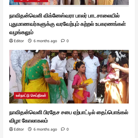
நாவிதன்வெளி விக்னேஸ்வரா பாலர் பாடசாலையில்
புதுமாணவர்களுக்கு வரவேற்பும் கற்றல் உபகரணங்கள்
வழங்கலும்
Editor
6 months ago
0
உள்நாட்டு செய்திகள்
நாவிதன்வெளி பிரதேச சபை ஏற்பாட்டில் தைப்பொங்கல்
விழா கோலாகலம்
Editor
6 months ago
0