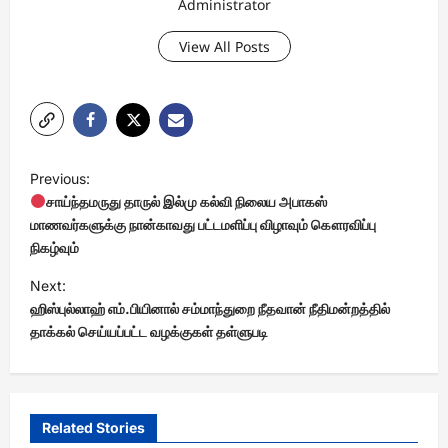
Administrator
View All Posts
P
Previous:
o
சாய்ந்தமருது தாருல் இல்மு கல்வி நிலைய அபாகஸ்
s
மாணவர்களுக்கு நான்காவது பட்டமளிப்பு விழாவும் கௌரவிப்பு
நிகழ்வும்
t
Next:
n
ஹிஸ்புல்லாஹ் எம்.பியினால் சம்மாந்துறை நீதவான் நீதிமன்றத்தில்
a
தாக்கல் செய்யப்பட்ட வழக்குகள் தள்ளுபடி
v
i
g
Related Stories
a