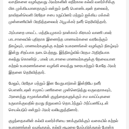
வசதிகளை வழங்குவது அவர்களின் எதிர்கால கல்வி வளர்ச்சிக்கு
மிக முக்கியமானதாகும் என்றும் நளீர் பௌண்டஷன் தலைவர்,
நாவிதன்வெளி பிரதேச சபை உறுப்பினர் மற்றும் ஐக்கிய மக்கள்
முன்னணியின் பிரதித்தலைவர் அபூபக்கர் நளீர் தெரிவித்தார்.
அம்பாறை மாவட்ட மத்தியமுகாம் நான்காம் கிராமம் வாணி பாலர்
பாடசாலையில் புதிதாக இணைந்த மாணவர்களை வரவேற்கும்
நிகழ்வும், மாணவர்களுக்கு கற்றல் உபகரணங்கள் வழங்கும் நிகழ்வும்
இன்று சிறப்பாக நடைபெற்றது. இந்நிகழ்வில் பிரதம அதிதியாக
கலந்து கொண்டு , பாலர் பாடசாலை மாணவர்களுக்கு தேவையான
கற்றல் உபகரணங்களை வழங்கி வைத்து உரையாற்றும் போதே அவர்
இதனை தெரிவித்தார்.
மேலும், பிரதேச மற்றும் இன வேறுபாடுகள் இன்றியே நளீர்
பௌண்டஷன் சமூகப் பணிகளை முன்னெடுத்து வருவதாகவும்,
அனைத்து சமூகங்களின் குழந்தைகளுக்கும் சம வாய்ப்புகளை
உருவாக்குவதில் தமது நிறுவனம் தொடர்ந்தும் அர்ப்பணிப்புடன்
செயல்படும் என்றும் அவர் வலியுறுத்தினார்.
குழந்தைகளின் கல்வி வளர்ச்சியை ஊக்குவிக்கும் வகையில் கற்றல்
உபகரணங்கள் வழங்குதல், கல்வி சூழலை மேம்படுத்துதல் போன்ற