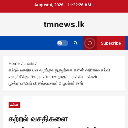
Skip
August 4, 2026
11:22:27 AM
to
content
tmnews.lk
Subscribe
Home
கல்வி
கற்றல் வசதிகளை வழங்குவதுகுழந்தை களின் எதிர்கால கல்வி
வளர்ச்சிக்கு மிக முக்கியமானதாகும் – ஐக்கிய மக்கள்
முன்னணியின் பிரதித்தலைவர் அபூபக்கர் நளீர்
கல்வி
கற்றல் வசதிகளை