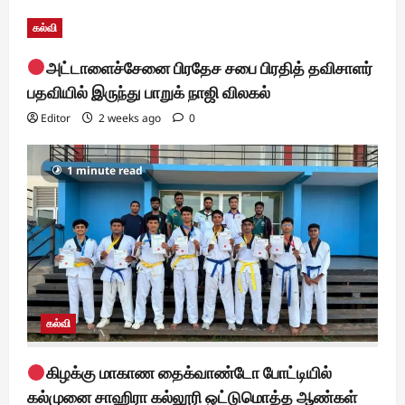
t
கல்வி
i
அட்டாளைச்சேனை பிரதேச சபை பிரதித் தவிசாளர்
o
பதவியில் இருந்து பாறுக் நாஜி விலகல்
n
Editor
2 weeks ago
0
1 minute read
கல்வி
கிழக்கு மாகாண தைக்வாண்டோ போட்டியில்
கல்முனை சாஹிரா கல்லூரி ஒட்டுமொத்த ஆண்கள்