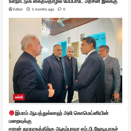
உள்நாட்டுக் கைத்தொழில் மேம்பாடே அரசின் இலக்கு
Editor
5 months ago
0
கல்வி
இமாம் ஆயத்துல்லாஹ் அலி கொமெய்னியின்
மறைவுக்கு
ஈரான் தூதரகத்திற்கு ஆதம்பாவா எம்.பி.நேரடியாகச்