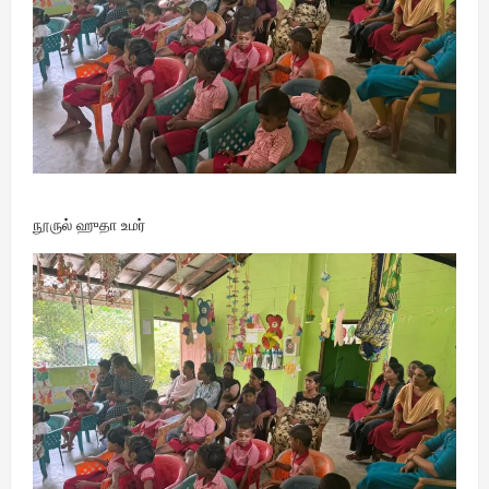
நூருல் ஹுதா உமர்