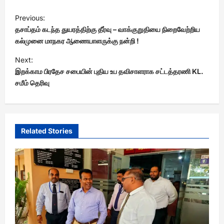
P
Previous:
o
தசாப்தம் கடந்த துயரத்திற்கு தீர்வு – வாக்குறுதியை நிறைவேற்றிய
s
கல்முனை மாநகர ஆணையாளருக்கு நன்றி !
t
Next:
இறக்காம பிரதேச சபையின் புதிய உப தவிசாளராக சட்டத்தரணி KL.
n
சமீம் தெரிவு
a
v
i
Related Stories
g
a
t
i
o
n