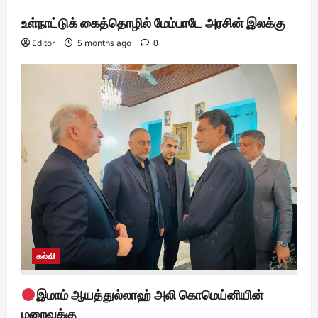
உள்நாட்டுக் கைத்தொழில் மேம்பாடே அரசின் இலக்கு
Editor
5 months ago
0
கல்வி
இமாம் ஆயத்துல்லாஹ் அலி கொமெய்னியின்
மறைவுக்கு