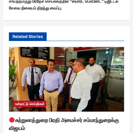
சாய்ந்தமருது பிரதேச செயலகத்தில் “ஸ்மார்ட் பொயின்ட்” டிஜிட்டல்
n
சேவை நிலையம் திறந்து வைப்பு.
a
v
i
Related Stories
g
a
t
i
o
n
உள்நாட்டு செய்திகள்
சுற்றுலாத்துறை பிரதி அமைச்சர் சம்மாந்துறைக்கு
விஜயம்