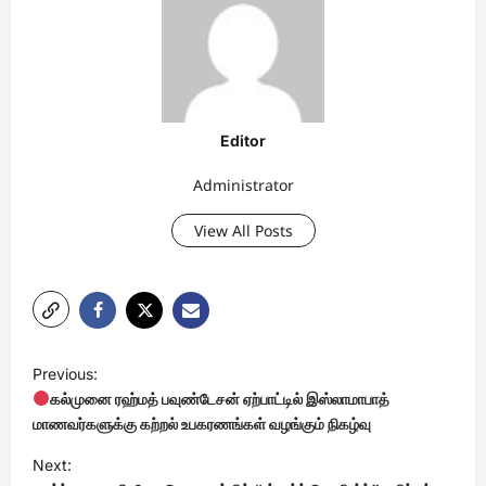
Editor
Administrator
View All Posts
P
Previous:
o
கல்முனை ரஹ்மத் பவுண்டேசன் ஏற்பாட்டில் இஸ்லாமாபாத்
s
மாணவர்களுக்கு கற்றல் உபகரணங்கள் வழங்கும் நிகழ்வு
t
Next: