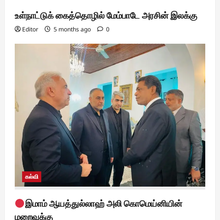
உள்நாட்டுக் கைத்தொழில் மேம்பாடே அரசின் இலக்கு
Editor
5 months ago
0
கல்வி
இமாம் ஆயத்துல்லாஹ் அலி கொமெய்னியின்
மறைவுக்கு