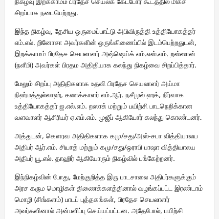
நிகழ்வு இறக்காமம் பிரதேச செயலக கேட்போர் கூடத்தில் மிகச்
சிறப்பாக நடைபெற்றது.
இந்த நிகழ்வு, தேசிய ஒருமைப்பாட்டு அபிவிருத்தி உத்தியோகத்தர்
எம்.எல். றினோசா அவர்களின் ஒருங்கிணைப்பில் இடம்பெற்றதுடன்,
இறக்காமம் பிரதேச செயலாளர் அஷ்ஷெய்க் எம்.எஸ்.எம். றஸ்ஸான்
(நளீமி) அவர்கள் பிரதம அதிதியாக கலந்து நிகழ்வை சிறப்பித்தார்.
மேலும் சிறப்பு அதிதிகளாக உதவி பிரதேச செயலாளர் அய்மா
நிஹ்மத்துல்லாஹ், கணக்காளர் எம்.ஆர். நசீமுல் ஹக், நிர்வாக
உத்தியோகத்தர் ஐ.எல்.எம். றஸாக் மற்றும் பயிற்சி பாடநெறிக்கான
வளவாளர் ஆசிரியர் ஏ.எம்.எம். முஜீப் ஆகியோர் கலந்து கொண்டனர்.
அத்துடன், கௌரவ அதிதிகளாக கமு/சது/அஸ்-சபா வித்தியாலய
அதிபர் ஆர்.எம். சியாத் மற்றும் கமு/சது/ஒராபி பாஷா வித்தியாலய
அதிபர் யூ.எல். தாஹிர் ஆகியோரும் நிகழ்வில் பங்கேற்றனர்.
இந்நிகழ்வின் போது, மேற்குறித்த இரு பாடசாலை அதிபர்களுக்கும்
அரச கரும மொழிகள் திணைக்களத்தினால் வழங்கப்பட்ட இரண்டாம்
மொழி (சிங்களம்) பாடப் புத்தகங்கள், பிரதேச செயலாளர்
அவர்களினால் அன்பளிப்பு செய்யப்பட்டன. அதேபோல், பயிற்சி