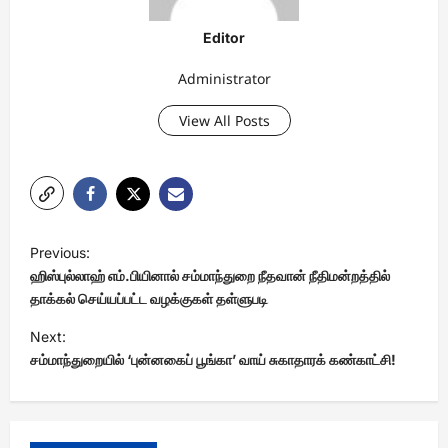
Editor
Administrator
View All Posts
P
Previous:
o
ஹிஸ்புல்லாஹ் எம்.பியினால் சம்மாந்துறை நீதவான் நீதிமன்றத்தில்
s
தாக்கல் செய்யப்பட்ட வழக்குகள் தள்ளுபடி
t
Next:
சம்மாந்துறையில் ‘புன்னகைப் பூங்கா’ வாய் சுகாதாரக் கண்காட்சி!
n
a
v