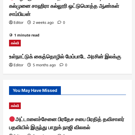
கல்முனை சாஹிரா கல்லூரி ஒட்டுமொத்த ஆண்கள்
சாம்பியன்
Editor
2 weeks ago
0
1 minute read
கல்வி
உள்நாட்டுக் கைத்தொழில் மேம்பாடே அரசின் இலக்கு
Editor
5 months ago
0
You May Have Missed
கல்வி
அட்டாளைச்சேனை பிரதேச சபை பிரதித் தவிசாளர்
பதவியில் இருந்து பாறுக் நாஜி விலகல்