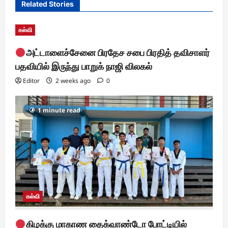
i
Related Stories
g
கல்வி
a
t
அட்டாளைச்சேனை பிரதேச சபை பிரதித் தவிசாளர்
பதவியில் இருந்து பாறுக் நாஜி விலகல்
i
Editor
2 weeks ago
0
o
n
1 minute read
கல்வி
கிழக்கு மாகாண தைக்வாண்டோ போட்டியில்