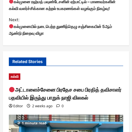
o
கல்முனை ரஹ்மத் பவுண்டேசனின் ஏற்பாட்டில் – மாணவர்களின்
s
கல்வி வளர்ச்சிக்கான கற்றல் உபகரணங்கள் வழங்கும் நிகழ்வு!
t
Next:
கல்முனையில் நடைபெற்ற துணிந்தெழு சஞ்சிகையின் 5ஆம்
n
ஆண்டு நிறைவு விழா
a
v
i
Related Stories
g
a
கல்வி
t
அட்டாளைச்சேனை பிரதேச சபை பிரதித் தவிசாளர்
i
பதவியில் இருந்து பாறுக் நாஜி விலகல்
o
Editor
2 weeks ago
0
n
1 minute read