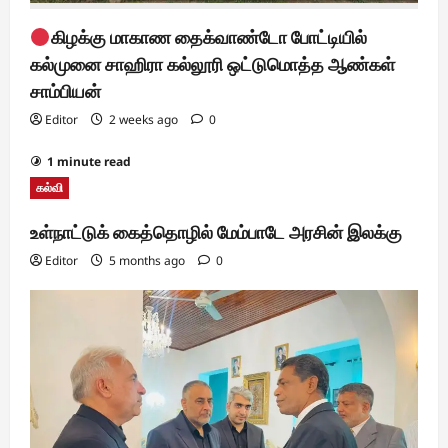
கிழக்கு மாகாண தைக்வாண்டோ போட்டியில்
கல்முனை சாஹிரா கல்லூரி ஒட்டுமொத்த ஆண்கள்
சாம்பியன்
Editor
2 weeks ago
0
1 minute read
கல்வி
உள்நாட்டுக் கைத்தொழில் மேம்பாடே அரசின் இலக்கு
Editor
5 months ago
0