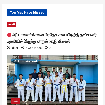
You May Have Missed
கல்வி
அட்டாளைச்சேனை பிரதேச சபை பிரதித் தவிசாளர்
பதவியில் இருந்து பாறுக் நாஜி விலகல்
Editor
2 weeks ago
0
1 minute read
கல்வி