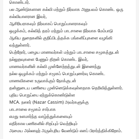
கொண்டார்.
பல ஆண்டுகளான கல்வி மற்றும் நிர்வாக அனுபவம் கொண்ட ஒரு
கல்வியாளரான இவர்,
ஆசிரியராகவும் நிர்வாகப் பொறுப்பாளராகவும்
ஒழுக்கம், கல்வித் தரம் மற்றும் பாடசாலை நிர்வாக மேம்பாடு
ஆகிய துறைகளில் குறிப்பிடத்தக்க பங்களிப்புகளை வழங்கி
வந்துள்ளார்.
பெற்றோர், பழைய மாணவர்கள் மற்றும் பாடசாலை சமூகத்துடன்
நல்லுறவுகளை பேணும் திறன் கொண்ட இவர்,
மாணவர்களின் கல்வி முன்னேற்றத்துடன் இணைந்து
நல்ல ஒழுக்கம் மற்றும் சமூகப் பொறுப்புணர்வு கொண்ட
மாணவிகளை உருவாக்கும் நோக்குடன்
தன்னுடைய பணியை முன்னெடுக்கவுள்ளதாக தெரிவித்துள்ளார்.
புதிய பொறுப்பை ஏற்றுக்கொண்டுள்ள
MCA. நஸார் (Nazar Cassim) அவர்களுக்கு
பாடசாலை சமூகம் சார்பாக
எமது உளமார்ந்த வாழ்த்துக்களையும்
எதிர்கால பணிகளில் சிறப்பும் வெற்றியும்
அமைய அல்லாஹ் அருள்புரிய வேண்டும் எனப் பிரார்த்திக்கிறோம்.