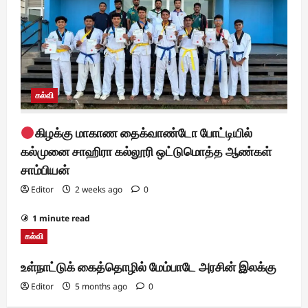
கல்வி
கிழக்கு மாகாண தைக்வாண்டோ போட்டியில்
கல்முனை சாஹிரா கல்லூரி ஒட்டுமொத்த ஆண்கள்
சாம்பியன்
Editor
2 weeks ago
0
1 minute read
கல்வி
உள்நாட்டுக் கைத்தொழில் மேம்பாடே அரசின் இலக்கு
Editor
5 months ago
0